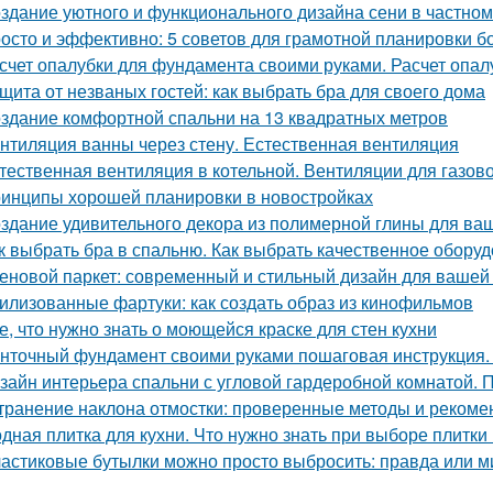
здание уютного и функционального дизайна сени в частно
осто и эффективно: 5 советов для грамотной планировки б
счет опалубки для фундамента своими руками. Расчет опа
щита от незваных гостей: как выбрать бра для своего дома
здание комфортной спальни на 13 квадратных метров
нтиляция ванны через стену. Естественная вентиляция
тественная вентиляция в котельной. Вентиляции для газов
инципы хорошей планировки в новостройках
здание удивительного декора из полимерной глины для ва
к выбрать бра в спальню. Как выбрать качественное обору
еновой паркет: современный и стильный дизайн для вашей
илизованные фартуки: как создать образ из кинофильмов
е, что нужно знать о моющейся краске для стен кухни
нточный фундамент своими руками пошаговая инструкция.
зайн интерьера спальни с угловой гардеробной комнатой.
транение наклона отмостки: проверенные методы и рекоме
дная плитка для кухни. Что нужно знать при выборе плитки
астиковые бутылки можно просто выбросить: правда или 