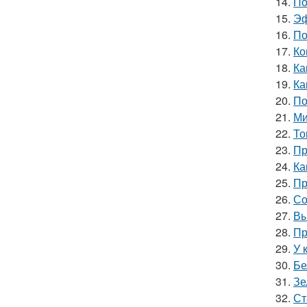
14.
По
15.
Эф
16.
По
17.
Ко
18.
Ка
19.
Ка
20.
По
21.
Ми
22.
То
23.
Пр
24.
Ка
25.
Пр
26.
Со
27.
Вы
28.
Пр
29.
У 
30.
Бе
31.
Зе
32.
Ст