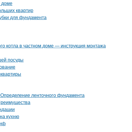
м доме
ольших квартир
лубки для фундамента
ого котла в частном доме — инструкция монтажа
шей посуды
дование
 квартиры
 Определение ленточного фундамента
 Преимущества
ндации
 на кухню
миф