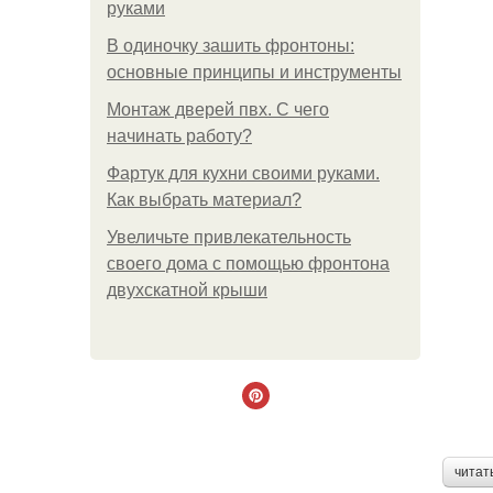
руками
В одиночку зашить фронтоны:
основные принципы и инструменты
Монтаж дверей пвх. С чего
начинать работу?
Фартук для кухни своими руками.
Как выбрать материал?
Увеличьте привлекательность
своего дома с помощью фронтона
двухскатной крыши
читат