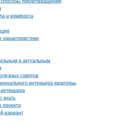
и способы предотвращения
и
пла и комфорта
кция
х характеристики
стильным и актуальным
м
олезных советов
ционального интерьера квартиры
 интерьера
 знать
о проекта
ый вариант