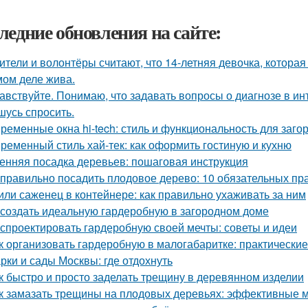
ледние обновления на сайте:
ители и волонтёры считают, что 14-летняя девочка, которая
мом деле жива.
авствуйте. Понимаю, что задавать вопросы о диагнозе в ин
шусь спросить.
ременные окна hi-tech: стиль и функциональность для заго
ременный стиль хай-тек: как оформить гостиную и кухню
енняя посадка деревьев: пошаговая инструкция
 правильно посадить плодовое дерево: 10 обязательных пр
или саженец в контейнере: как правильно ухаживать за ним
 создать идеальную гардеробную в загородном доме
 спроектировать гардеробную своей мечты: советы и идеи
к организовать гардеробную в малогабаритке: практические
рки и сады Москвы: где отдохнуть
к быстро и просто заделать трещину в деревянном изделии
к замазать трещины на плодовых деревьях: эффективные 