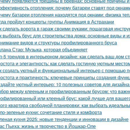
чему появляются трещины в брёвнах: основные причины 
фективность отопления: почему батареи ставят под окнам
чему батареи отопления находятся под окнами: физика те
гда пройдут концерты группы Анимация в Астрахани
к сделать ворота в гараж своими руками: пошаговая инстру
к выбрать брус для строительства дома: основные виды и и
нимание видов и структуры профилированного бруса
лана Стар: Музыка, которая объединяет
п-5 трендов в интерьерном дизайне: как сделать ваш дом 
остота и элегантность: как сделать гостиную уютным место
к создать уютный и функциональный интерьер с помощью п
остота и практичность: ключевые принципы создания функ
здайте уютный интерьер: 10 полезных советов для дизайна
бор между клееным и профилированным брусом: что важно
офилированный или клееный брус: какой лучше для вашег
кого квартира свободной планировки: как выбрать идеальн
ло-зеленые кухни: сочетание стиля и комфорта
леная кухня 2025: новые тенденции и инновации в дизайне
ас Пьеха: жизнь и творчество в Йошкар-Оле