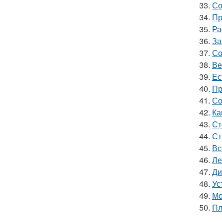
33.
Со
34.
Пр
35.
Ра
36.
За
37.
Со
38.
Ве
39.
Ес
40.
Пр
41.
Со
42.
Ка
43.
Ст
44.
Ст
45.
Вс
46.
Ле
47.
Ди
48.
Ус
49.
Мо
50.
Пл