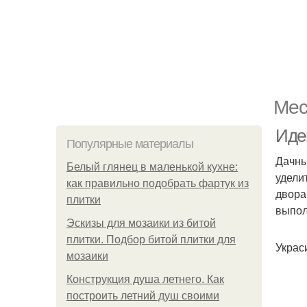
Мес
Иде
Популярные материалы
Дачны
Белый глянец в маленькой кухне:
удели
как правильно подобрать фартук из
двора
плитки
выпол
Эскизы для мозаики из битой
плитки. Подбор битой плитки для
Украс
мозаики
Конструкция душа летнего. Как
построить летний душ своими