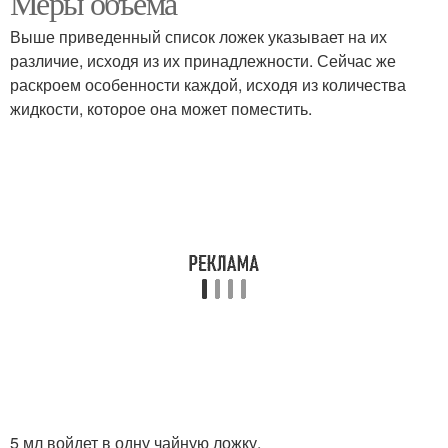
Меры объема
Выше приведенный список ложек указывает на их
различие, исходя из их принадлежности. Сейчас же
Муки в десертной
раскроем особенности каждой, исходя из количества
Муки в чайную ложку
ложке
жидкости, которое она может поместить.
Кофе в столовой ложке
Кофе в разных ложках
Соли в столовой ложке
Соли в ложке
Миллилитры в
Сахара в ложке
столовой ложке
5 мл войдет в одну чайную ложку.