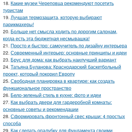
18.
Какие музеи Череповца рекомендуют посетить
туристам
19.
Лучшая термозащита, которую выбирают
парикмахеры!
20.
Больше нет смысла ходить по дорогим салонам,
когда есть эта бюджетная несмывашка!
21.
Просто и быстро: самоучитель по дизайну интерьера
22.
Современный интерьер: основные принципы и идеи
23.
Брус для дома: как выбрать наилучший вариант
24.
Татьяна Буланова: Краснодарский баскетбольный
проект, который покорил Европу
25.
Свободная планировка в квартире: как создать
функциональное пространство
26.
Бело-зеленый стиль в кухне: фото и идеи
27.
Как выбрать двери для гардеробной комнаты:
основные советы и рекомендации
28.
Сформировать фронтонный свес крыши: 4 простых
способа
29.
Как сделать опалубку для фундамента своими