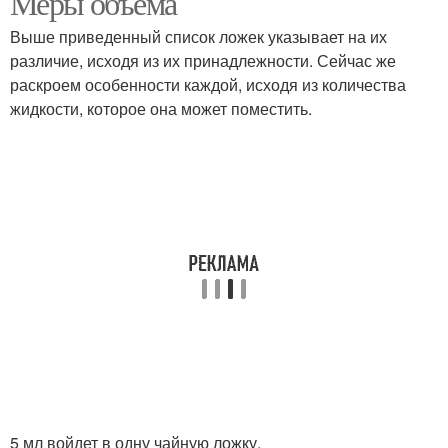
Меры объема
Выше приведенный список ложек указывает на их
различие, исходя из их принадлежности. Сейчас же
Муки в десертной
раскроем особенности каждой, исходя из количества
Муки в чайную ложку
ложке
жидкости, которое она может поместить.
Кофе в разных ложках
Мерные ложки
5 мл войдет в одну чайную ложку.