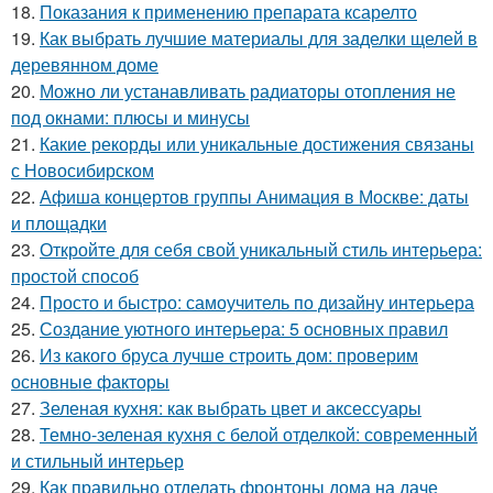
18.
Показания к применению препарата ксарелто
19.
Как выбрать лучшие материалы для заделки щелей в
деревянном доме
20.
Можно ли устанавливать радиаторы отопления не
под окнами: плюсы и минусы
21.
Какие рекорды или уникальные достижения связаны
с Новосибирском
22.
Афиша концертов группы Анимация в Москве: даты
и площадки
23.
Откройте для себя свой уникальный стиль интерьера:
простой способ
24.
Просто и быстро: самоучитель по дизайну интерьера
25.
Создание уютного интерьера: 5 основных правил
26.
Из какого бруса лучше строить дом: проверим
основные факторы
27.
Зеленая кухня: как выбрать цвет и аксессуары
28.
Темно-зеленая кухня с белой отделкой: современный
и стильный интерьер
29.
Как правильно отделать фронтоны дома на даче