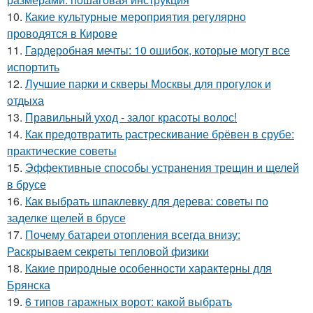
10.
Какие культурные мероприятия регулярно
проводятся в Кирове
11.
Гардеробная мечты: 10 ошибок, которые могут все
испортить
12.
Лучшие парки и скверы Москвы для прогулок и
отдыха
13.
Правильный уход - залог красоты волос!
14.
Как предотвратить растрескивание брёвен в срубе:
практические советы
15.
Эффективные способы устранения трещин и щелей
в брусе
16.
Как выбрать шпаклевку для дерева: советы по
заделке щелей в брусе
17.
Почему батареи отопления всегда внизу:
Раскрываем секреты тепловой физики
18.
Какие природные особенности характерны для
Брянска
19.
6 типов гаражных ворот: какой выбрать