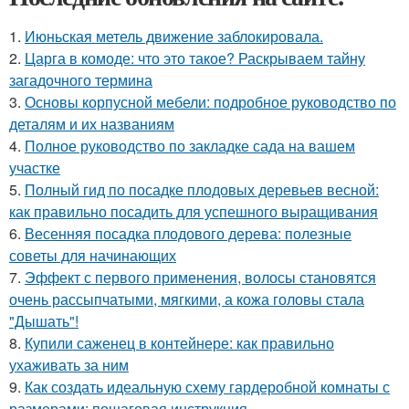
1.
Июньская метель движение заблокировала.
2.
Царга в комоде: что это такое? Раскрываем тайну
загадочного термина
3.
Основы корпусной мебели: подробное руководство по
деталям и их названиям
4.
Полное руководство по закладке сада на вашем
участке
5.
Полный гид по посадке плодовых деревьев весной:
как правильно посадить для успешного выращивания
6.
Весенняя посадка плодового дерева: полезные
советы для начинающих
7.
Эффект с первого применения, волосы становятся
очень рассыпчатыми, мягкими, а кожа головы стала
"Дышать"!
8.
Купили саженец в контейнере: как правильно
ухаживать за ним
9.
Как создать идеальную схему гардеробной комнаты с
размерами: пошаговая инструкция