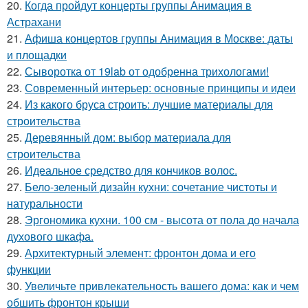
20.
Когда пройдут концерты группы Анимация в
Астрахани
21.
Афиша концертов группы Анимация в Москве: даты
и площадки
22.
Сыворотка от 19lab от одобренна трихологами!
23.
Современный интерьер: основные принципы и идеи
24.
Из какого бруса строить: лучшие материалы для
строительства
25.
Деревянный дом: выбор материала для
строительства
26.
Идеальное средство для кончиков волос.
27.
Бело-зеленый дизайн кухни: сочетание чистоты и
натуральности
28.
Эргономика кухни. 100 см - высота от пола до начала
духового шкафа.
29.
Архитектурный элемент: фронтон дома и его
функции
30.
Увеличьте привлекательность вашего дома: как и чем
обшить фронтон крыши