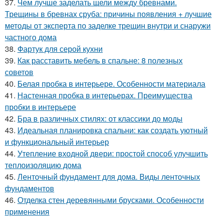
37.
Чем лучше заделать щели между бревнами.
Трещины в бревнах сруба: причины появления + лучшие
методы от эксперта по заделке трещин внутри и снаружи
частного дома
38.
Фартук для серой кухни
39.
Как расставить мебель в спальне: 8 полезных
советов
40.
Белая пробка в интерьере. Особенности материала
41.
Настенная пробка в интерьерах. Преимущества
пробки в интерьере
42.
Бра в различных стилях: от классики до моды
43.
Идеальная планировка спальни: как создать уютный
и функциональный интерьер
44.
Утепление входной двери: простой способ улучшить
теплоизоляцию дома
45.
Ленточный фундамент для дома. Виды ленточных
фундаментов
46.
Отделка стен деревянными брусками. Особенности
применения