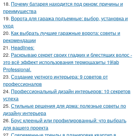
18.
Почему батарея находится под окном: причины и
преимущества
19.
Ворота для гаража подъемные: выбор, установка и
уход
20.
Как выбрать лучшие гаражные ворота: советы и
рекомендации
21.
Headlines:
22.
Раскрываю секрет своих гладких и блестящих волос -
это всё эффект использования термощазиты 19lab
Professional.
23.
Создание уютного интерьера: 9 советов от
профессионалов
24.
Профессиональный дизайн интерьеров: 10 секретов
успеха
25.
Стильные решения для дома: полезные советы по
дизайну интерьера
26.
Брус клееный или профилированный: что выбрать
для вашего проекта
27.
Современные тренды в планировке квартир в