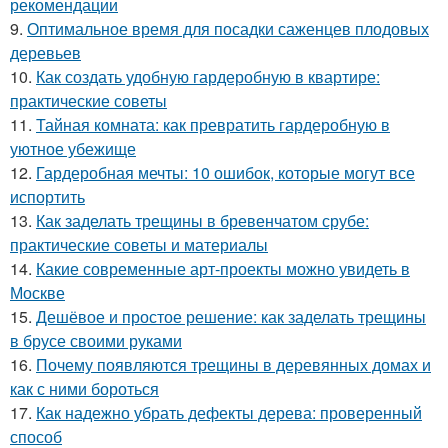
рекомендации
9.
Оптимальное время для посадки саженцев плодовых
деревьев
10.
Как создать удобную гардеробную в квартире:
практические советы
11.
Тайная комната: как превратить гардеробную в
уютное убежище
12.
Гардеробная мечты: 10 ошибок, которые могут все
испортить
13.
Как заделать трещины в бревенчатом срубе:
практические советы и материалы
14.
Какие современные арт-проекты можно увидеть в
Москве
15.
Дешёвое и простое решение: как заделать трещины
в брусе своими руками
16.
Почему появляются трещины в деревянных домах и
как с ними бороться
17.
Как надежно убрать дефекты дерева: проверенный
способ