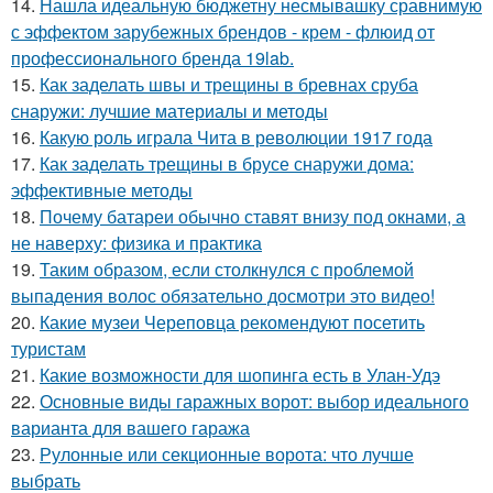
14.
Нашла идеальную бюджетну несмывашку сравнимую
с эффектом зарубежных брендов - крем - флюид от
профессионального бренда 19lab.
15.
Как заделать швы и трещины в бревнах сруба
снаружи: лучшие материалы и методы
16.
Какую роль играла Чита в революции 1917 года
17.
Как заделать трещины в брусе снаружи дома:
эффективные методы
18.
Почему батареи обычно ставят внизу под окнами, а
не наверху: физика и практика
19.
Таким образом, если столкнулся с проблемой
выпадения волос обязательно досмотри это видео!
20.
Какие музеи Череповца рекомендуют посетить
туристам
21.
Какие возможности для шопинга есть в Улан-Удэ
22.
Основные виды гаражных ворот: выбор идеального
варианта для вашего гаража
23.
Рулонные или секционные ворота: что лучше
выбрать