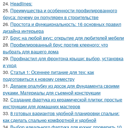
24.
Headlines:
25.
Преимущества и особенности профилированного
бруса: почему он популярен в строительстве
26.
Простота и функциональность: 16 основных правил
дизайна интерьера
27.
Брус на любой вкус: открытие для любителей мебели
28.
Профилированный брус против клееного: что
выбрать для вашего дома
29.
Профнастил для фронтона крыши: выбор, установка
и уход
30.
Статья 1: Осеннее питание для тех: как
подготовиться к новому семестру
31.
Делаем опалубку из досок для фундамента своими
руками. Материалы для съемной конструкции
32.
Создание фартука из керамической плитки: простые
инструкции для домашних мастеров
33.
8 готовых вариантов удобной планировки спальни:
как сделать спальню комфортной и удобной
34.
Выбор идеального фартука для кухни: проверить 10