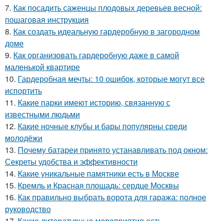
7.
Как посадить саженцы плодовых деревьев весной:
пошаговая инструкция
8.
Как создать идеальную гардеробную в загородном
доме
9.
Как организовать гардеробную даже в самой
маленькой квартире
10.
Гардеробная мечты: 10 ошибок, которые могут все
испортить
11.
Какие парки имеют историю, связанную с
известными людьми
12.
Какие ночные клубы и бары популярны среди
молодёжи
13.
Почему батареи принято устанавливать под окном:
Секреты удобства и эффективности
14.
Какие уникальные памятники есть в Москве
15.
Кремль и Красная площадь: сердце Москвы
16.
Как правильно выбрать ворота для гаража: полное
руководство
17.
Какие литературные мероприятия есть