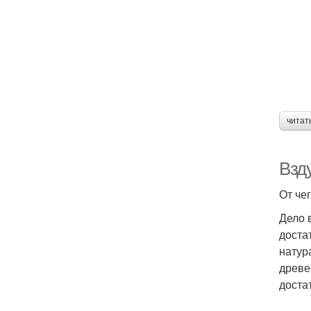
читат
Взд
От че
Дело 
доста
натур
древе
доста