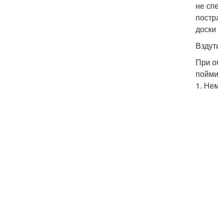
не сп
постр
доски
Вздут
При о
пойми
1. Не