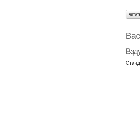
читат
Вас
Взду
Станд