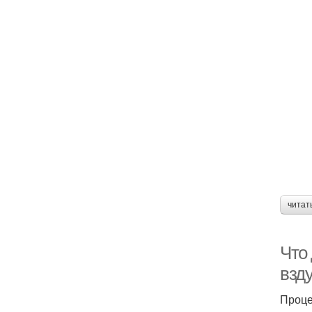
читат
Что 
взд
Проце