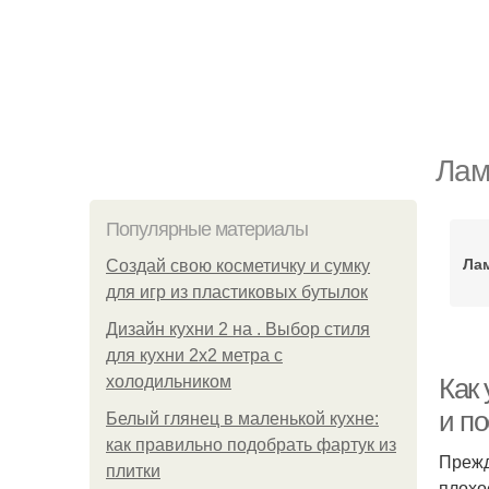
Лам
Популярные материалы
Ла
Создай свою косметичку и сумку
для игр из пластиковых бутылок
Дизайн кухни 2 на . Выбор стиля
для кухни 2х2 метра с
холодильником
Как
и п
Белый глянец в маленькой кухне:
как правильно подобрать фартук из
Прежд
плитки
плохо