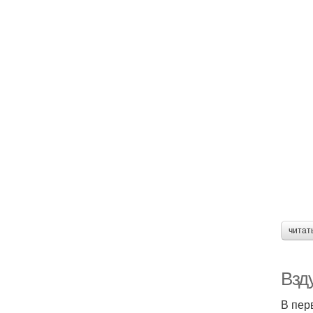
читат
Взд
В пер