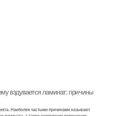
чему вздувается ламинат: причины
екта. Наиболее частыми причинами называют
ию ламината, а также затопление помещения.