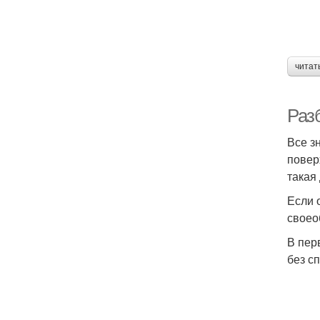
читат
Раз
Все з
повер
такая
Если 
своео
В пер
без с