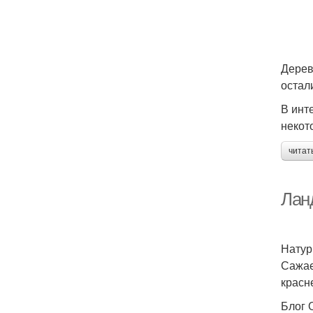
Дерев
остал
В инт
некот
читат
Лан
Натур
Сажае
красн
Блог 