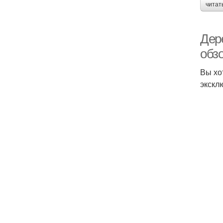
читат
Дер
обз
Вы хо
экскл