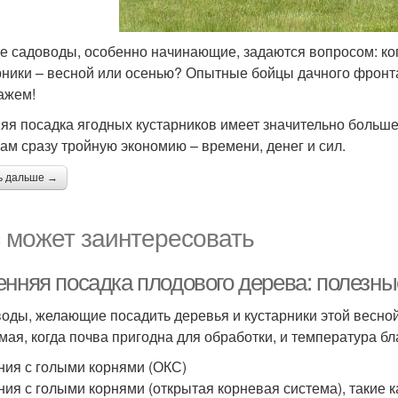
е садоводы, особенно начинающие, задаются вопросом: ко
рники – весной или осенью? Опытные бойцы дачного фронт
ажем!
яя посадка ягодных кустарников имеет значительно больш
вам сразу тройную экономию – времени, денег и сил.
ь дальше →
 может заинтересовать
енняя посадка плодового дерева: полезн
оды, желающие посадить деревья и кустарники этой весной
 мая, когда почва пригодна для обработки, и температура б
ния с голыми корнями (ОКС)
ния с голыми корнями (открытая корневая система), такие 