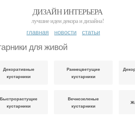
ДИЗАЙН ИНТЕРЬЕРА
лучшие идеи декора и дизайна!
главная
новости
статьи
тарники для живой
Декоративные
Раннецветущие
Деко
кустарники
кустарники
Быстрорастущие
Вечнозеленые
Ж
кустарники
кустарники
лющиеся кустарники