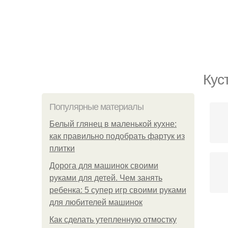
Кус
Популярные материалы
Белый глянец в маленькой кухне:
как правильно подобрать фартук из
плитки
Дорога для машинок своими
руками для детей. Чем занять
ребенка: 5 супер игр своими руками
для любителей машинок
Как сделать утепленную отмостку
Сте