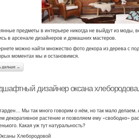
янные предметы в интерьере никогда не выйдут из моды, 
ись в арсенале дизайнеров и домашних мастеров.
ернете можно найти множество фото декора из дерева с по
орых моментах мы и остановимся.
ь дальше →
дшафтный дизайнер оксана хлебородова.
гарден… Мы так много говорим о нём, но так мало делаем. 
м декоративное растение и позволяем ему «свободно» расп
енького. Какая уж тут натуральность?
Оксаны Хлебородовой