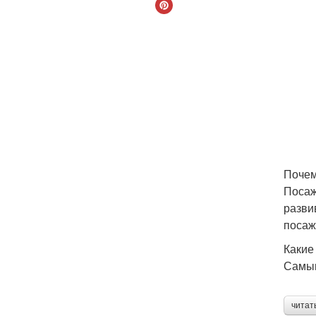
Почем
Посаж
разви
посаж
Какие
Самым
читат