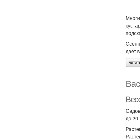
Многи
куста
подск
Осенн
дает 
читат
Вас
Вес
Садов
до 20
Расте
Расте