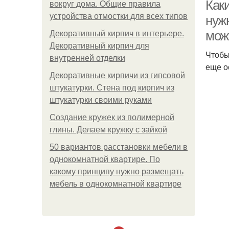
Как
вокруг дома. Общие правила
устройства отмостки для всех типов
нужн
мож
Декоративный кирпич в интерьере.
Декоративный кирпич для
Чтобы
внутренней отделки
еще о
Декоративные кирпичи из гипсовой
штукатурки. Стена под кирпич из
штукатурки своими руками
Создание кружек из полимерной
глины. Делаем кружку с зайкой
50 вариантов расстановки мебели в
однокомнатной квартире. По
какому принципу нужно размещать
мебель в однокомнатной квартире