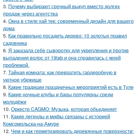
3.
Почему выбирают срочный выкуп вместо долгих
продаж через агентства
4.
Окна в стиле хай тек: современный дизайн для вашего
дома
5.
Как правильно посадить дерево: 10 золотых правил
садовника
6.
Я заказала себе сыворотку для укрепления и против
выпадения волос от 19lab и она справилась с моей
проблемой.
7.
Тайная комната: как превратить гардеробную в
уютное убежище
8.
Какие традиции праздничных мероприятий есть в Туле
9.
Какие ночные клубы и бары популярны среди
молодёжи
10.
Оркестр CAGMO: Музыка, которая объединяет
11.
Какие легенды и мифы связаны с историей
Комсомольска-на-Амуре
12.
Чем и как герметизировать деревянные поверхности: