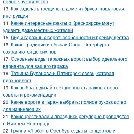
полное руководство
13.
Как заделать трещины в доме из бруса: пошаговая
инструкция
14.
Какие интересные факты о Красноярске могут
удивить даже местных жителей
15.
Виды гаражных ворот: особенности и преимущества
16.
Какие традиции и обычаи Санкт-Петербурга
сохраняются до сих пор
17.
Основные виды гаражных ворот: выбор идеального
варианта для вашего гаража
18.
Татьяна Буланова и Пятигорск: связь, которая
вдохновляет
19.
Как выбрать дизайн секционных гаражных ворот:
советы и рекомендации
20.
Какие ворота в гараж выбрать: полное руководство
для начинающих
21.
Какие фестивали и праздники регулярно проводятся
в Нижнем Новгороде
22.
Группа «Любэ» в Оренбурге: даты концертов и