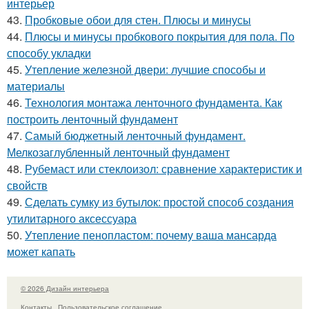
интерьер
43.
Пробковые обои для стен. Плюсы и минусы
44.
Плюсы и минусы пробкового покрытия для пола. По
способу укладки
45.
Утепление железной двери: лучшие способы и
материалы
46.
Технология монтажа ленточного фундамента. Как
построить ленточный фундамент
47.
Самый бюджетный ленточный фундамент.
Мелкозаглубленный ленточный фундамент
48.
Рубемаст или стеклоизол: сравнение характеристик и
свойств
49.
Сделать сумку из бутылок: простой способ создания
утилитарного аксессуара
50.
Утепление пенопластом: почему ваша мансарда
может капать
© 2026 Дизайн интерьера
Контакты
Пользовательское соглашение