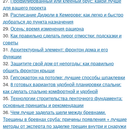
27.
Профилированный или клееный брус: какой лучше
для вашего проекта
28.
Расписание Дидюли в Кемерове: как легко и быстро
добраться до пункта назначения
29.
Осень: время изменения рациона
30.
Как правильно сделать пирог отмостки: подсказки и
советы
31.
Архитектурный элемент: фронтон дома и его
функции
32.
Защитите свой дом от непогоды: как правильно
обшить фронтон крыши
33.
Гипсокартон на потолке: лучшие способы шпаклевки
34.
8 готовых вариантов удобной планировки спальни:
как сделать спальню комфортной и удобной
35.
Технологии строительства ленточного фундамента:
основные принципы и рекомендации
36.
Чем лучше заделать щели между бревнами.
Трещины в бревнах сруба: причины появления + лучшие
методы от эксперта по заделке трещин внутри и снаружи