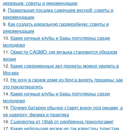
деревьев: советы и рекомендации
8.
Правильная посадка саженцев весной: советы и
рекомендации
9.
Как создать идеальную гардеробную: советы и
рекомендации
10.
Какие ночные клубы и бары популярны среди
молодёжи
11.
Оркестр CAGMO: где музыка становится образом
жизни
12.
Какие современные арт-проекты можно увидеть в
Москве
13.
Не хочу в своем доме из бруса видеть трещины: как
это предотвратить
14.
Какие ночные клубы и бары популярны среди
молодежи
15.
Почему батареи обычно ставят внизу под окнами, а
не наверху: физика и практика
16.
Сыворотка от 19lab от одобренна трихологами!
17.
Какие небольшие музеи не так известны туристам