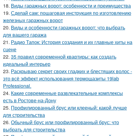
18.
Виды гаражных ворот: особенности и преимущества
19.
Сделай сам: пошаговая инструкция по изготовлению
железных гаражных ворот
20.
Виды и особенности гаражных ворот: что выбрать
для вашего гаража
21.
Радио Тапок: История создания и их главные хиты на
сцене
22.
35 правил современной квартиры: как создать
идеальный интерьер
23.
Раскрываю секрет своих гладких и блестящих волос -
это всё эффект использования термощазиты 19lab
Professional.
24.
Какие современные развлекательные комплексы
есть в Ростове-на-Дону
25.
Профилированный брус или клееный: какой лучше
для строительства
26.
Обычный брус или профилированный брус: что
выбрать для строительства