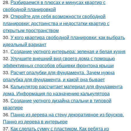
28.
Разбираемся в плюсах и минусах квартир с
свободной планировкой
29.
Откройте для себя возможности свободной
планировки: достоинства и недостатки квартир с
открытым пространством
30.
У кого квартира свободной планировки: как выбрать
идеальный вариант
31.
Создание уютного интерьера: зеленая и белая кухня
32.
Улучшите внешний вид своего дома с помощью
эффективных способов обшивки фронтона крыши
33.
Расчет опалубки для фундамента. Зачем нужна
опалубка для фундамента, и какой она бывает
34.
Калькулятор рассчитает материал для фундамента
дома. Информация по назначению калькулятора
35.
Создание уютного дизайна спальни в типовой
квартире
36.
Панно из дерева на стену декоративное из брусков.
Панно из дерева в интерьере
37.
Как сделать сумку с пластиком. Как ребята из