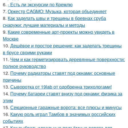
6.
- Есть ли экскурсии по Кремлю
7.
Оркестр CAGMO: Музыка, которая объединяет
8.
Как заделать швы и трещины в бревнах сруба
снаружи: лучшие материалы и методы
9.
Какие современные арт-проекты можно увидеть в
Москве
10.
Дешёвое и простое решение: как заделать трещины
в брусе своими руками
11.
Чем и как герметизировать деревянные поверхности:
полное руководство
12.
Почему радиаторы ставят под окнами: основные
причины
13.
Сыворотка от 19lab от одобренна трихологами!
14.
Почему батареи ставят внизу под окнами: физика за
этим
15.
Секционные гаражные ворота: все плюсы и минусы
16.
Какую роль играл Тамбов в значимых российских
событиях
17.
Как выбрать идеальные подъёмные ворота для