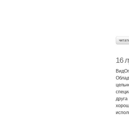
читат
16 
ВидОп
Облад
цельн
специ
друга
хорош
испол