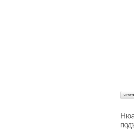
читат
Нюа
под