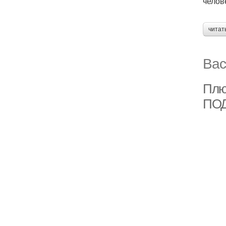
челов
читат
Вас
Плю
ПО