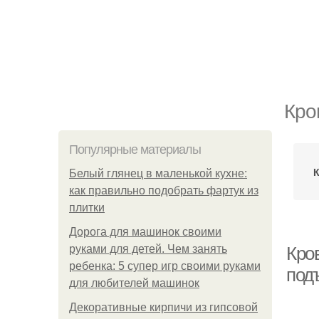
Кро
Популярные материалы
Белый глянец в маленькой кухне:
как правильно подобрать фартук из
плитки
Дорога для машинок своими
руками для детей. Чем занять
Кро
ребенка: 5 супер игр своими руками
под
для любителей машинок
Декоративные кирпичи из гипсовой