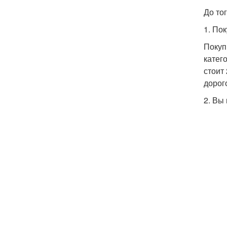
До то
1. По
Покуп
катег
стоит
дорог
2. Вы