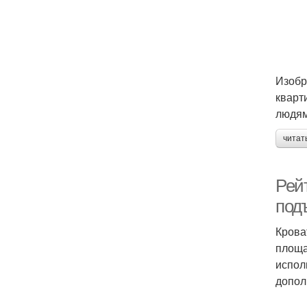
Изобр
кварт
людям
читат
Рей
под
Крова
площа
испол
допол