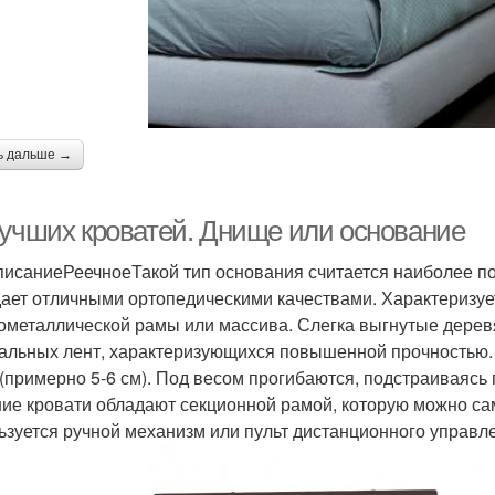
ь дальше →
лучших кроватей. Днище или основание
исаниеРеечноеТакой тип основания считается наиболее по
ает отличными ортопедическими качествами. Характеризуе
ометаллической рамы или массива. Слегка выгнутые дере
альных лент, характеризующихся повышенной прочностью. 
 (примерно 5-6 см). Под весом прогибаются, подстраивая
ие кровати обладают секционной рамой, которую можно сам
ьзуется ручной механизм или пульт дистанционного управле