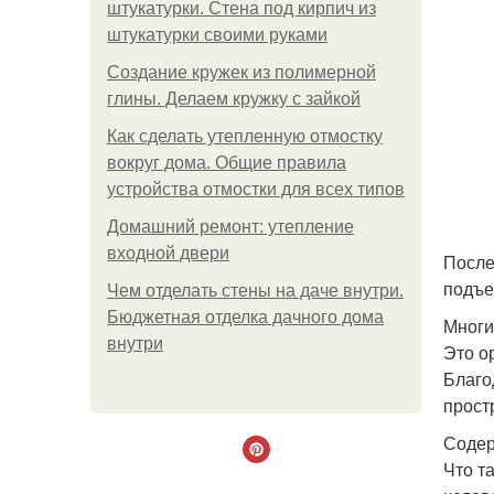
штукатурки. Стена под кирпич из
штукатурки своими руками
Создание кружек из полимерной
глины. Делаем кружку с зайкой
Как сделать утепленную отмостку
вокруг дома. Общие правила
устройства отмостки для всех типов
Домашний ремонт: утепление
входной двери
После
подъе
Чем отделать стены на даче внутри.
Бюджетная отделка дачного дома
Многи
внутри
Это о
Благо
прост
Содер
Что т