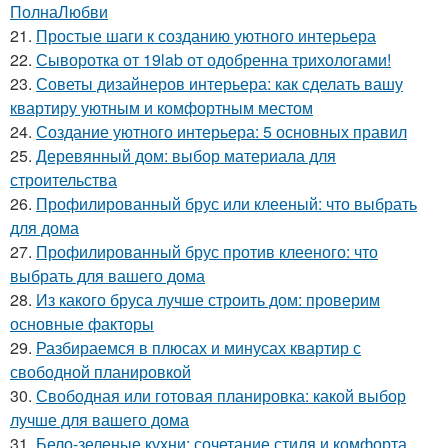
ПолнаЛюбви
21.
Простые шаги к созданию уютного интерьера
22.
Сыворотка от 19lab от одобренна трихологами!
23.
Советы дизайнеров интерьера: как сделать вашу
квартиру уютным и комфортным местом
24.
Создание уютного интерьера: 5 основных правил
25.
Деревянный дом: выбор материала для
строительства
26.
Профилированный брус или клееный: что выбрать
для дома
27.
Профилированный брус против клееного: что
выбрать для вашего дома
28.
Из какого бруса лучше строить дом: проверим
основные факторы
29.
Разбираемся в плюсах и минусах квартир с
свободной планировкой
30.
Свободная или готовая планировка: какой выбор
лучше для вашего дома
31.
Бело-зеленые кухни: сочетание стиля и комфорта