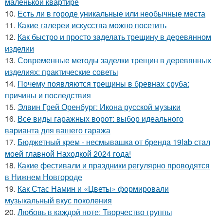
маленькой квартире
10.
Есть ли в городе уникальные или необычные места
11.
Какие галереи искусства можно посетить
12.
Как быстро и просто заделать трещину в деревянном
изделии
13.
Современные методы заделки трещин в деревянных
изделиях: практические советы
14.
Почему появляются трещины в бревнах сруба:
причины и последствия
15.
Элвин Грей Оренбург: Икона русской музыки
16.
Все виды гаражных ворот: выбор идеального
варианта для вашего гаража
17.
Бюджетный крем - несмывашка от бренда 19lab стал
моей главной Находкой 2024 года!
18.
Какие фестивали и праздники регулярно проводятся
в Нижнем Новгороде
19.
Как Стас Намин и «Цветы» формировали
музыкальный вкус поколения
20.
Любовь в каждой ноте: Творчество группы