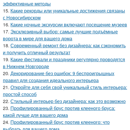
эффективные методы
15.
Какие рекорды или уникальные достижения связаны
с Новосибирском
16.
Какие ночные экскурсии включают посещение музеев
17.
Эксклюзивный выбор: самые лучшие подъёмные
ворота в мире для вашего дома
18.
Современный ремонт без дизайнера: как сэкономить
и получить отличный результат
19.
Какие фестивали и праздники регулярно проводятся
в Нижнем Новгороде
20.
Декорирование без ошибок: 9 беспроигрышных
правил для создания идеального интерьера
21.
Откройте для себя свой уникальный стиль интерьера:
простой способ
22.
Стильный интерьер без дизайнера: как это возможно
23.
Профилированный брус против клееного бруса:
какой лучше для вашего дома
24.
Профилированный брус против клееного: что
выбрать для вашего дома