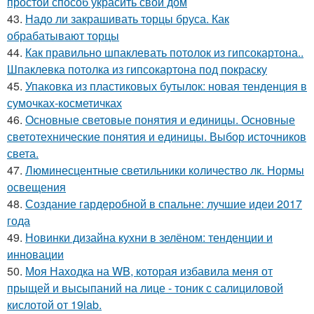
простой способ украсить свой дом
43.
Надо ли закрашивать торцы бруса. Как
обрабатывают торцы
44.
Как правильно шпаклевать потолок из гипсокартона..
Шпаклевка потолка из гипсокартона под покраску
45.
Упаковка из пластиковых бутылок: новая тенденция в
сумочках-косметичках
46.
Основные световые понятия и единицы. Основные
светотехнические понятия и единицы. Выбор источников
света.
47.
Люминесцентные светильники количество лк. Нормы
освещения
48.
Создание гардеробной в спальне: лучшие идеи 2017
года
49.
Новинки дизайна кухни в зелёном: тенденции и
инновации
50.
Моя Находка на WB, которая избавила меня от
прыщей и высыпаний на лице - тоник с салициловой
кислотой от 19lab.