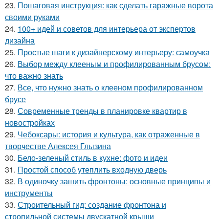
23.
Пошаговая инструкция: как сделать гаражные ворота
своими руками
24.
100+ идей и советов для интерьера от экспертов
дизайна
25.
Простые шаги к дизайнерскому интерьеру: самоучка
26.
Выбор между клееным и профилированным брусом:
что важно знать
27.
Все, что нужно знать о клееном профилированном
брусе
28.
Современные тренды в планировке квартир в
новостройках
29.
Чебоксары: история и культура, как отраженные в
творчестве Алексея Глызина
30.
Бело-зеленый стиль в кухне: фото и идеи
31.
Простой способ утеплить входную дверь
32.
В одиночку зашить фронтоны: основные принципы и
инструменты
33.
Строительный гид: создание фронтона и
стропильной системы двускатной крыши