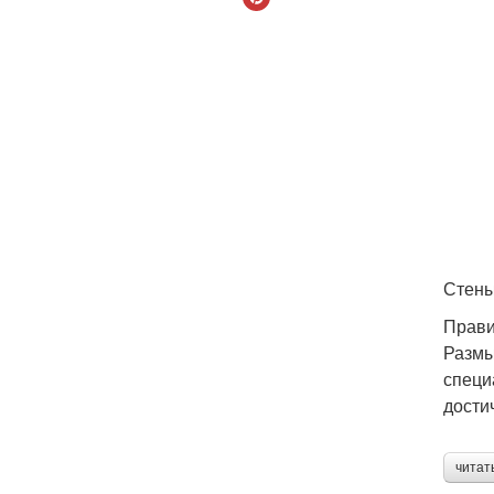
Стены
Прави
Размы
специ
дости
читат