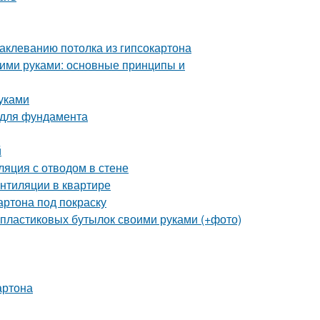
аклеванию потолка из гипсокартона
ими руками: основные принципы и
уками
 для фундамента
й
ляция с отводом в стене
ентиляции в квартире
артона под покраску
 пластиковых бутылок своими руками (+фото)
артона