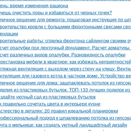
ень: время изменения рациона
чешь очистить поры и избавиться от черных точек?
личное решение для ремонта: пошаговая инструкция по шп
роительство кровли с большими фронтонными свесами сво
ендации
роительные работы: отделка фронтона сайдингом своими р
счет опалубки под ленточный фундамент. Расчет арматуры
счет различных видов опалубки. Разновидность опалубки
рестановка мебели в квартире: как избежать неприятносте
тяжная вентиляция с выходом через стену на улицу. Венти
нтиляция для газового котла в частном доме. Устройство в
личное решение для дома: зашпаклевать потолок из гипсок
делия из пластиковых бутылок. ТОП-133 лучших поделок из
здайте уютный сад из пластиковых бутылок
к правильно сочетать цвета в интерьере кухни
стерство в деталях: 20 правил идеальной планировки
офессиональный подход к шпаклеванию потолка из гипсок
чта о мельнице: как создать уютный ландшафтный дизайн