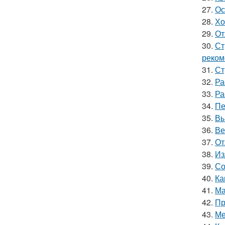
27.
Ос
28.
Хо
29.
От
30.
Ст
реком
31.
Ст
32.
Ра
33.
Ра
34.
Пе
35.
Вы
36.
Ве
37.
От
38.
Из
39.
Со
40.
Ка
41.
Ма
42.
Пр
43.
Ме