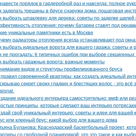
 навести порядок в гардеробной раз и навсегда: полное рук
к заделать трещины в брусе снаружи дома: пошаговая инст
к выбрать шпаклевку для дерева: советы по заделке щелей 
фективность отопления: почему батареи ставят под окнам
кие уникальные памятники есть в Москве
чему радиаторы отопления всегда устанавливают под окн
к выбрать идеальные ворота для вашего гаража: советы и
к не прогадать: 6 типичных ошибок при выборе секционных
к выбрать гаражные ворота: важные моменты
нимание видов и структуры профилированного бруса
 правил современной квартиры: как создать идеальный инт
скрываю секрет своих гладких и блестящих волос - это вс
sional.
здание идеального интерьера самостоятельно: миф или ре
остые принципы, которые сделают ваш интерьер потрясающ
здай свой уникальный интерьер: советы и идеи для вашей 
ус или клееный брус: какой выбор для вашего дома
тьяна Буланова: Краснодарский баскетбольный проект, кот
артиры со свободной планировкой: что это такое и как выбр