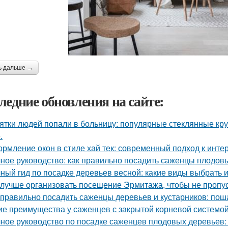
ь дальше →
ледние обновления на сайте:
ятки людей попали в больницу: популярные стеклянные кр
.
рмление окон в стиле хай тек: современный подход к инте
ное руководство: как правильно посадить саженцы плодов
ный гид по посадке деревьев весной: какие виды выбрать и
 лучше организовать посещение Эрмитажа, чтобы не пропус
 правильно посадить саженцы деревьев и кустарников: пош
ие преимущества у саженцев с закрытой корневой системо
ное руководство по посадке саженцев плодовых деревьев: