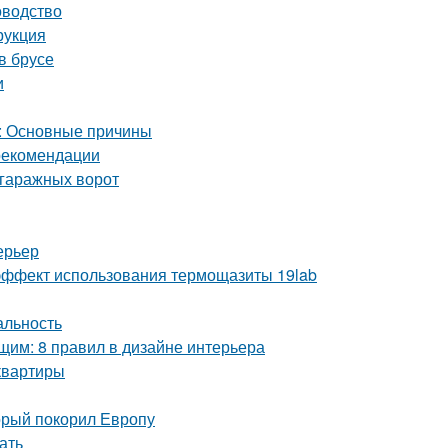
оводство
рукция
в брусе
и
а: Основные причины
 рекомендации
 гаражных ворот
ерьер
ё эффект использования термощазиты 19lab
альность
им: 8 правил в дизайне интерьера
квартиры
орый покорил Европу
ать