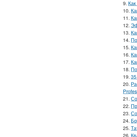
9.
Как
10.
Ка
11.
Ка
12.
Эф
13.
Ка
14.
По
15.
Ка
16.
Ка
17.
Ка
18.
По
19.
35
20.
Ра
Profes
21.
Со
22.
Пр
23.
Со
24.
Бр
25.
Та
26.
Кв