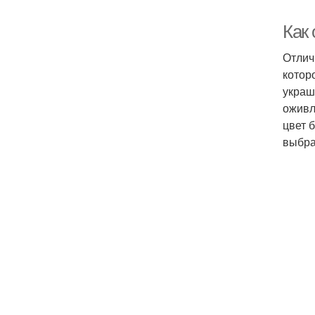
Как
Отлич
котор
украш
оживл
цвет 
выбра