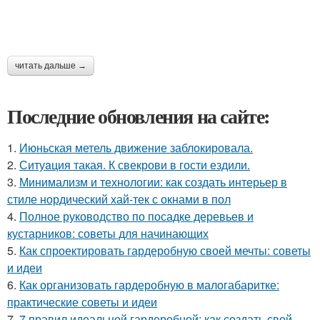
читать дальше →
Последние обновления на сайте:
1.
Июньская метель движение заблокировала.
2.
Ситуaция такая. К свекрови в гости ездили.
3.
Минимализм и технологии: как создать интерьер в
стиле нордический хай-тек с окнами в пол
4.
Полное руководство по посадке деревьев и
кустарников: советы для начинающих
5.
Как спроектировать гардеробную своей мечты: советы
и идеи
6.
Как организовать гардеробную в малогабаритке:
практические советы и идеи
7.
7 правил идеальной гардеробной: как создать свой