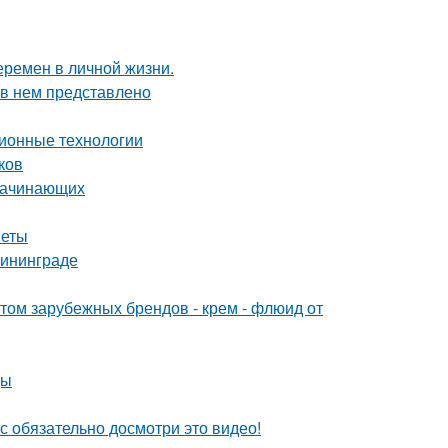
еремен в личной жизни.
 в нем представлено
ионные технологии
ков
 начинающих
веты
лининграде
м зарубежных брендов - крем - флюид от
цы
с обязательно досмотри это видео!