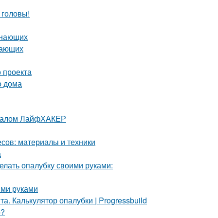
 головы!
инающих
нающих
 проекта
о дома
урналом ЛайфХАКЕР
сов: материалы и техники
а
елать опалубку своими руками:
ими руками
. Калькулятор опалубки | Progressbuild
о?