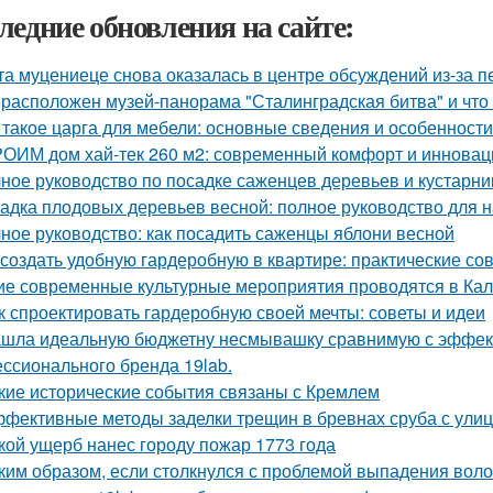
ледние обновления на сайте:
та муцениеце снова оказалась в центре обсуждений из-за п
 расположен музей-панорама "Сталинградская битва" и что
 такое царга для мебели: основные сведения и особенности
ОИМ дом хай-тек 260 м2: современный комфорт и инновац
ное руководство по посадке саженцев деревьев и кустарни
адка плодовых деревьев весной: полное руководство для
ное руководство: как посадить саженцы яблони весной
 создать удобную гардеробную в квартире: практические со
ие современные культурные мероприятия проводятся в Ка
к спроектировать гардеробную своей мечты: советы и идеи
шла идеальную бюджетну несмывашку сравнимую с эффекто
ссионального бренда 19lab.
кие исторические события связаны с Кремлем
фективные методы заделки трещин в бревнах сруба с ули
кой ущерб нанес городу пожар 1773 года
ким образом, если столкнулся с проблемой выпадения воло