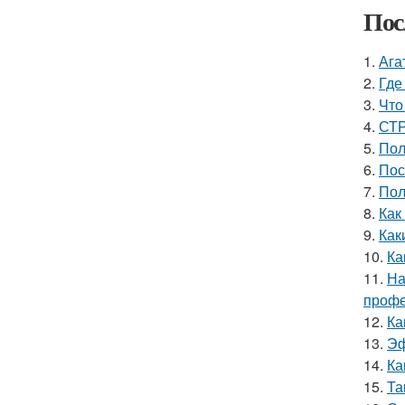
Пос
1.
Ага
2.
Где
3.
Что
4.
СТР
5.
Пол
6.
Пос
7.
Пол
8.
Как
9.
Как
10.
Ка
11.
На
профе
12.
Ка
13.
Эф
14.
Ка
15.
Та