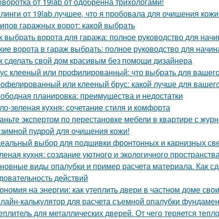
воротка от 19lab от одобренна трихологами!
линги от 19lab лучшее, что я пробовала для очищения кожи
типов гаражных ворот: какой выбрать
к выбрать ворота для гаража: полное руководство для нач
кие ворота в гараж выбрать: полное руководство для начи
к сделать свой дом красивым без помощи дизайнера
ус клееный или профилированный: что выбрать для вашего
офелированный или клееный брус: какой лучше для вашег
ободная планировка: преимущества и недостатки
ло-зеленая кухня: сочетание стиля и комфорта
аньте экспертом по перестановке мебели в квартире с ж
зимной пудрой для очищения кожи!
еальный выбор для подшивки фронтонных и карнизных све
леная кухня: создание уютного и экологичного пространств
новные виды опалубки и пример расчета материала. Как сд
довательность действий
ономия на энергии: как утеплить двери в частном доме сво
лайн-калькулятор для расчета съемной опалубки фундамента
еплитель для металлических дверей. От чего теряется тепл