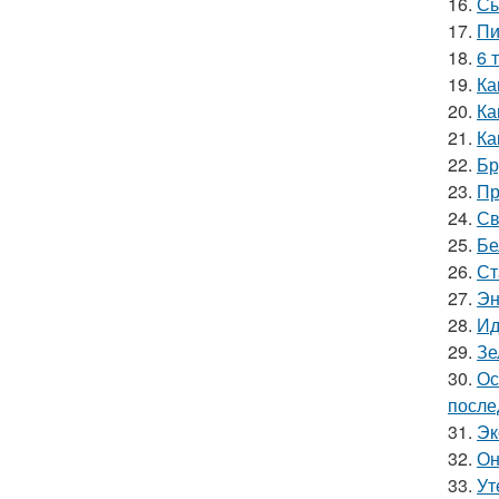
16.
Сы
17.
Пи
18.
6 
19.
Ка
20.
Ка
21.
Ка
22.
Бр
23.
Пр
24.
Св
25.
Бе
26.
Ст
27.
Эн
28.
Ид
29.
Зе
30.
Ос
после
31.
Эк
32.
Он
33.
Ут