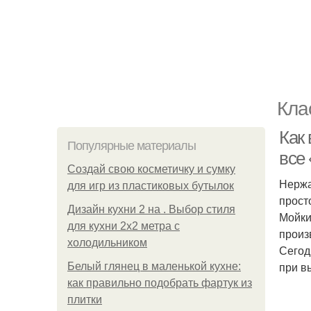
Кла
Как 
Популярные материалы
все 
Создай свою косметичку и сумку
Нержа
для игр из пластиковых бутылок
прост
Дизайн кухни 2 на . Выбор стиля
Мойки
для кухни 2х2 метра с
произ
холодильником
Сегод
при в
Белый глянец в маленькой кухне:
как правильно подобрать фартук из
плитки