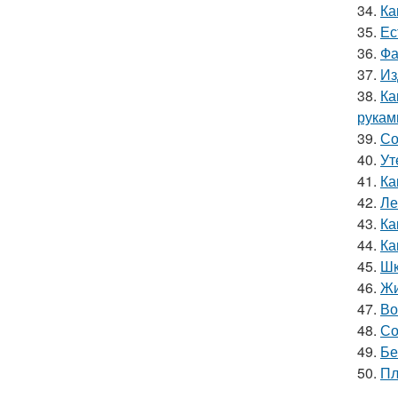
34.
Ка
35.
Ес
36.
Фа
37.
Из
38.
Ка
рукам
39.
Со
40.
Ут
41.
Ка
42.
Ле
43.
Ка
44.
Ка
45.
Шк
46.
Жи
47.
Во
48.
Со
49.
Бе
50.
Пл