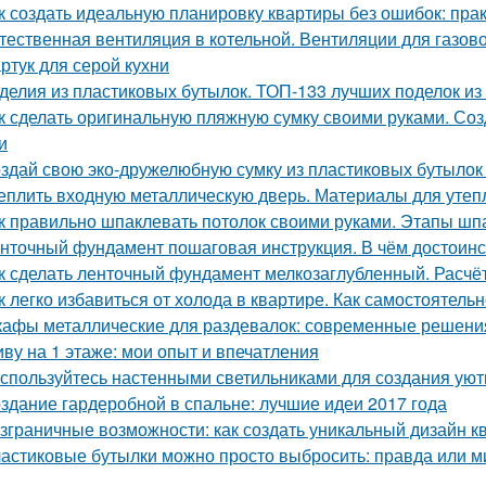
к создать идеальную планировку квартиры без ошибок: пра
тественная вентиляция в котельной. Вентиляции для газов
ртук для серой кухни
делия из пластиковых бутылок. ТОП-133 лучших поделок из
к сделать оригинальную пляжную сумку своими руками. Со
и
здай свою эко-дружелюбную сумку из пластиковых бутылок 
еплить входную металлическую дверь. Материалы для утеп
к правильно шпаклевать потолок своими руками. Этапы шп
нточный фундамент пошаговая инструкция. В чём достоинс
к сделать ленточный фундамент мелкозаглубленный. Расчё
к легко избавиться от холода в квартире. Как самостоятель
афы металлические для раздевалок: современные решения
ву на 1 этаже: мои опыт и впечатления
спользуйтесь настенными светильниками для создания уют
здание гардеробной в спальне: лучшие идеи 2017 года
зграничные возможности: как создать уникальный дизайн 
астиковые бутылки можно просто выбросить: правда или 