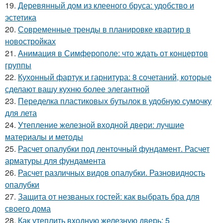
19.
Деревянный дом из клееного бруса: удобство и
эстетика
20.
Современные тренды в планировке квартир в
новостройках
21.
Анимация в Симферополе: что ждать от концертов
группы
22.
Кухонный фартук и гарнитура: 8 сочетаний, которые
сделают вашу кухню более элегантной
23.
Переделка пластиковых бутылок в удобную сумочку
для лета
24.
Утепление железной входной двери: лучшие
материалы и методы
25.
Расчет опалубки под ленточный фундамент. Расчет
арматуры для фундамента
26.
Расчет различных видов опалубки. Разновидность
опалубки
27.
Защита от незваных гостей: как выбрать бра для
своего дома
28.
Как утеплить входную железную дверь: 5