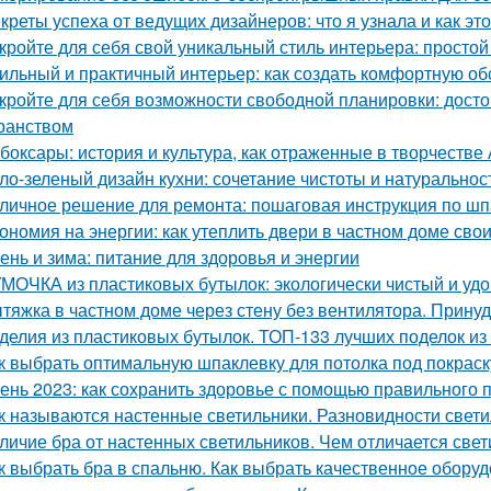
креты успеха от ведущих дизайнеров: что я узнала и как эт
кройте для себя свой уникальный стиль интерьера: простой
ильный и практичный интерьер: как создать комфортную об
кройте для себя возможности свободной планировки: досто
ранством
боксары: история и культура, как отраженные в творчестве
ло-зеленый дизайн кухни: сочетание чистоты и натуральнос
личное решение для ремонта: пошаговая инструкция по шп
ономия на энергии: как утеплить двери в частном доме сво
ень и зима: питание для здоровья и энергии
МОЧКА из пластиковых бутылок: экологически чистый и уд
тяжка в частном доме через стену без вентилятора. Прину
делия из пластиковых бутылок. ТОП-133 лучших поделок из
к выбрать оптимальную шпаклевку для потолка под покраск
ень 2023: как сохранить здоровье с помощью правильного 
к называются настенные светильники. Разновидности свети
личие бра от настенных светильников. Чем отличается свет
к выбрать бра в спальню. Как выбрать качественное обору