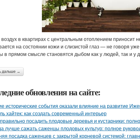
 воздух в квартирах с центральным отоплением приносит н
вается на состоянии кожи и слизистой глаз — не говоря уже
ы в прямом смысле становятся дыбом как у людей, так и у
ь дальше →
ледние обновления на сайте:
ие исторические события оказали влияние на развитие Иже
ль хайтек: как создать современный интерьер
 правильно посадить плодовые деревья и кустарники: полн
да лучше сажать саженцы плодовых культур: полное руково
няя посадка саженцев с закрытой корневой системой: глав