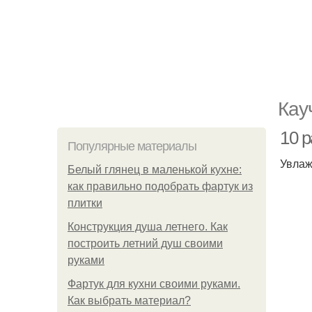
Кау
10 
Популярные материалы
Увлаж
Белый глянец в маленькой кухне:
как правильно подобрать фартук из
плитки
Конструкция душа летнего. Как
построить летний душ своими
руками
Фартук для кухни своими руками.
Как выбрать материал?