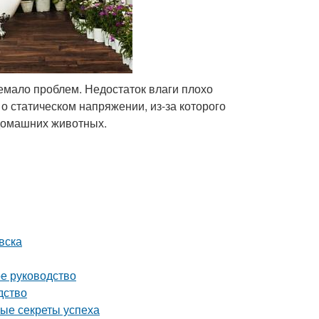
емало проблем. Недостаток влаги плохо
 о статическом напряжении, из-за которого
 домашних животных.
вска
ое руководство
дство
ные секреты успеха