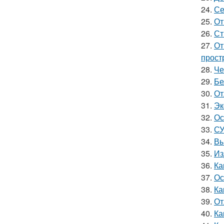
24.
Се
25.
От
26.
Ст
27.
От
прост
28.
Че
29.
Бе
30.
От
31.
Эк
32.
Ос
33.
СУ
34.
Вы
35.
Из
36.
Ка
37.
Ос
38.
Ка
39.
От
40.
Ка