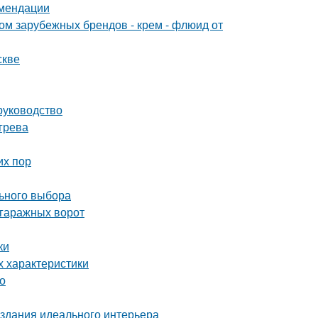
омендации
 зарубежных брендов - крем - флюид от
скве
руководство
грева
их пор
льного выбора
 гаражных ворот
ки
х характеристики
о
здания идеального интерьера