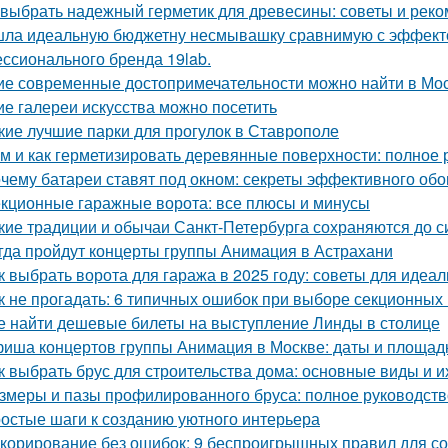
 выбрать надежный герметик для древесины: советы и рек
ла идеальную бюджетну несмывашку сравнимую с эффектом
ссионального бренда 19lab.
ие современные достопримечательности можно найти в Мо
ие галереи искусства можно посетить
кие лучшие парки для прогулок в Ставрополе
м и как герметизировать деревянные поверхности: полное 
чему батареи ставят под окном: секреты эффективного обо
кционные гаражные ворота: все плюсы и минусы
кие традиции и обычаи Санкт-Петербурга сохраняются до с
гда пройдут концерты группы Анимация в Астрахани
к выбрать ворота для гаража в 2025 году: советы для идеа
к не прогадать: 6 типичных ошибок при выборе секционных
е найти дешевые билеты на выступление Линды в столице
иша концертов группы Анимация в Москве: даты и площад
к выбрать брус для строительства дома: основные виды и и
змеры и пазы профилированного бруса: полное руководств
остые шаги к созданию уютного интерьера
корирование без ошибок: 9 беспроигрышных правил для со