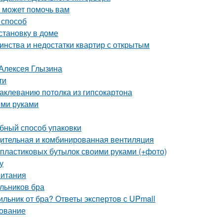
о может помочь вам
 способ
становку в доме
инства и недостатки квартир с открытым
 Алексея Глызина
ти
аклеванию потолка из гипсокартона
ими руками
обный способ упаковки
дительная и комбинированная вентиляция
 пластиковых бутылок своими руками (+фото)
у
питания
льников бра
ильник от бра? Ответы экспертов с UPmall
дование