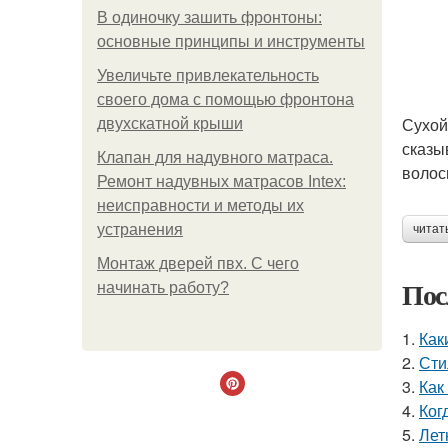
В одиночку зашить фронтоны:
основные принципы и инструменты
Увеличьте привлекательность
своего дома с помощью фронтона
Сухой
двухскатной крыши
сказы
Клапан для надувного матраса.
волос
Ремонт надувных матрасов Intex:
неисправности и методы их
устранения
читат
Монтаж дверей пвх. С чего
Пос
начинать работу?
1.
Как
2.
Сти
3.
Как
4.
Ког
5.
Лет