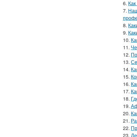
6.
Как
7.
Наш
профе
8.
Как
9.
Как
10.
Ка
11.
Че
12.
По
13.
Се
14.
Ка
15.
Ко
16.
Ка
17.
Ка
18.
Гд
19.
Аф
20.
Ка
21.
Ра
22.
Пр
23.
Де