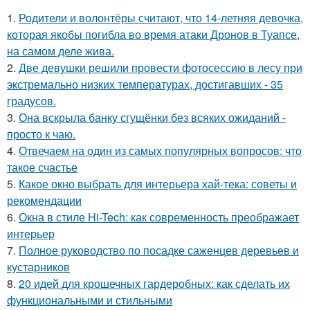
1.
Родители и волонтёры считают, что 14-летняя девочка,
которая якобы погибла во время атаки Дронов в Туапсе,
на самом деле жива.
2.
Две девушки решили провести фотосессию в лесу при
экстремально низких температурах, достигавших - 35
градусов.
3.
Она вскрыла банку сгущёнки без всяких ожиданий -
просто к чаю.
4.
Отвечаем на один из самых популярных вопросов: что
такое счастье
5.
Какое окно выбрать для интерьера хай-тека: советы и
рекомендации
6.
Окна в стиле Hi-Tech: как современность преображает
интерьер
7.
Полное руководство по посадке саженцев деревьев и
кустарников
8.
20 идей для крошечных гардеробных: как сделать их
функциональными и стильными