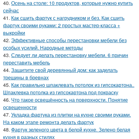
40.
Осень на столе: 10 продуктов, которые нужно купить
сейчас
41.
Как сшить фартук с нагрудником и без. Как сшить
фартук своими руками: 2 простых мастер-класса +
выкройки
42.
Эффективные способы перестановки мебели без
особых усилий. Народные методы
43.
Следует ли делать перестановку мебели. 6 причин
переставить мебель
44.
Защитите свой деревянный дом: как заделать
трещины в бревнах
45.
Как правильно шпаклевать потолок из гипсокартона..
Шпаклевка потолка из гипсокартона под покраску
46.
Что такое освещённость на поверхности. Понятие
освещенности
47.
Укладка фартука из плитки на кухне своими руками.
На каком этапе ремонта делать фартук
48.
Фартук зеленого цвета в белой кухне. Зелено белая
кухня в разных стилях