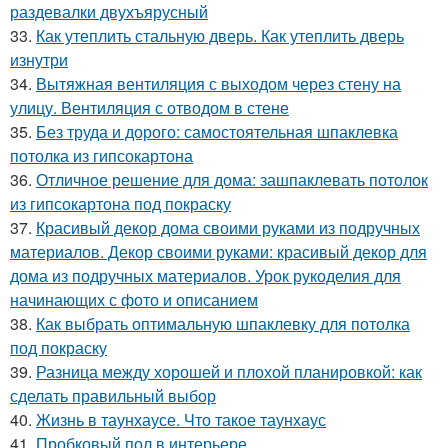
раздевалки двухъярусный
33.
Как утеплить стальную дверь. Как утеплить дверь
изнутри
34.
Вытяжная вентиляция с выходом через стену на
улицу. Вентиляция с отводом в стене
35.
Без труда и дорого: самостоятельная шпаклевка
потолка из гипсокартона
36.
Отличное решение для дома: зашпаклевать потолок
из гипсокартона под покраску
37.
Красивый декор дома своими руками из подручных
материалов. Декор своими руками: красивый декор для
дома из подручных материалов. Урок рукоделия для
начинающих с фото и описанием
38.
Как выбрать оптимальную шпаклевку для потолка
под покраску
39.
Разница между хорошей и плохой планировкой: как
сделать правильный выбор
40.
Жизнь в таунхаусе. Что такое таунхаус
41.
Пробковый пол в интерьере