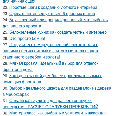
для начинающих
22.
Простые шаги к созданию уютного интерьера
23.
Сделать интерьер уютным: 5 простых шагов
24.
Брус клееный или профилированный: что выбрать
для вашего проекта
25.
Бело-зеленые кухни: как создать уютный интерьер
26.
Это просто бомба!
27.
Погрузитесь в мир утонченной элегантности с
нашими светильниками из литого металла в цвете
старинного серебра и золота!
28.
Мягкая кровля: идеальный выбор для отделок
фронтона дома
29.
Как сделать свой дом более привлекательным с
помощью фронтона
30.
Выбор идеального шкафа для раздевалок из дерева
в Чебоксарах
31.
Онлайн калькулятор для расчета опалубки
перекрытия. РАСЧЕТ ОПАЛУБКИ ПЕРЕКРЫТИЙ
32.
Мастер-класс: как выбрать и установить шкаф для