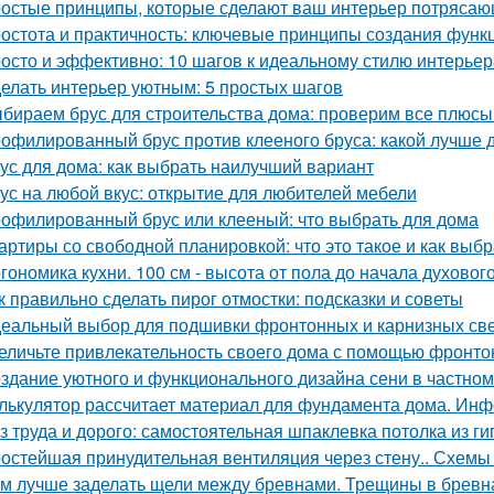
остые принципы, которые сделают ваш интерьер потрясающ
остота и практичность: ключевые принципы создания функ
осто и эффективно: 10 шагов к идеальному стилю интерьер
елать интерьер уютным: 5 простых шагов
бираем брус для строительства дома: проверим все плюсы
офилированный брус против клееного бруса: какой лучше 
ус для дома: как выбрать наилучший вариант
ус на любой вкус: открытие для любителей мебели
офилированный брус или клееный: что выбрать для дома
артиры со свободной планировкой: что это такое и как выбр
гономика кухни. 100 см - высота от пола до начала духовог
к правильно сделать пирог отмостки: подсказки и советы
еальный выбор для подшивки фронтонных и карнизных све
еличьте привлекательность своего дома с помощью фронто
здание уютного и функционального дизайна сени в частно
лькулятор рассчитает материал для фундамента дома. Инф
з труда и дорого: самостоятельная шпаклевка потолка из г
остейшая принудительная вентиляция через стену.. Схемы 
м лучше заделать щели между бревнами. Трещины в бревн