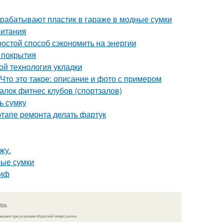
рерабатывают пластик в гараже в модные сумки
питания
ростой способ сэкономить на энергии
 покрытия
ой технология укладки
Что это такое: описание и фото с примером
лок фитнес клубов (спортзалов)
ь сумку
этапе ремонта делать фартук
жу.
ные сумки
миф
язь
решено при указании обратной гиперссылки.