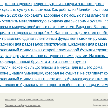
сперта по заделке трещин внутри и снаружи частного дома
к сделать сумку с пластиком. Как ребята из Челябинска пе
ень 2023: как сохранить здоровье с помощью правильного 
к утеплить металлическую входную дверь своими руками: п
юсы и минусы пробкового покрытия стен. Виды пробкового
рианты отделок стен пробкой. Варианты отделки стен пробк
к правильно сделать ленточный фундамент своими руками. 
афчики для раздевалок спортклубов. Шкафчики для раздева
ологичный стиль: как из старой пластиковой бутылки сделат
ладка фартука из плитки на кухне своими руками. На каком 
офилированный брус: что это и зачем он нужен
таллическое крыльцо: плюсы и минусы для вашего дома
конец нашла умывашку, которая не сушит и не стягивает ко
ологичный стиль: как из пластиковых бутылок делают пляж
астиковые бутылки можно просто выбросить: правда или 
Контакты
Пользовательское соглашение
Обратная св
Политика конфидециальности
Копирование раз