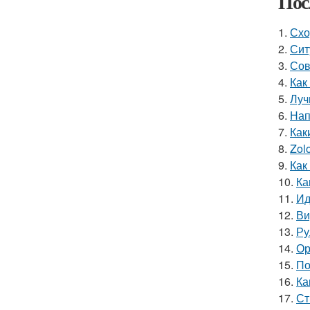
Пос
1.
Схо
2.
Сит
3.
Сов
4.
Как
5.
Луч
6.
Нап
7.
Как
8.
Zol
9.
Как
10.
Ка
11.
Ид
12.
Ви
13.
Ру
14.
Ор
15.
По
16.
Ка
17.
Ст