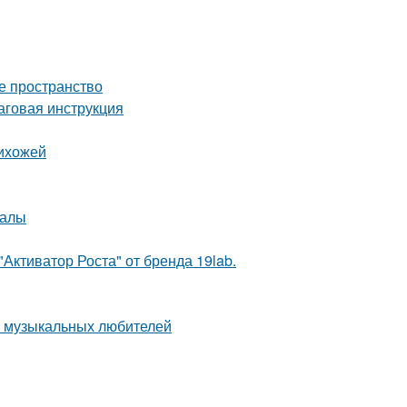
е пространство
аговая инструкция
рихожей
иалы
Активатор Роста" от бренда 19lab.
а музыкальных любителей