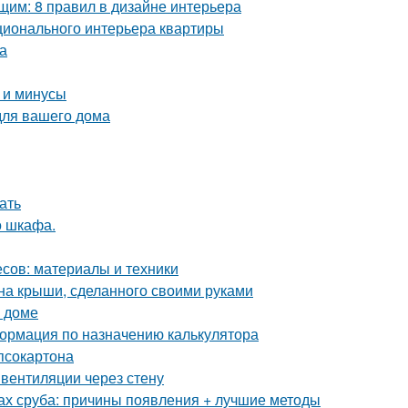
им: 8 правил в дизайне интерьера
ционального интерьера квартиры
а
 и минусы
для вашего дома
ать
о шкафа.
сов: материалы и техники
на крыши, сделанного своими руками
м доме
ормация по назначению калькулятора
ипсокартона
вентиляции через стену
ах сруба: причины появления + лучшие методы