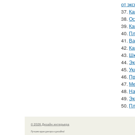
от эк
37.
Ка
38.
Ос
39.
Ка
40.
Пл
41.
Ва
42.
Ка
43.
Шк
44.
Эк
45.
Ук
46.
Пр
47.
Ме
48.
На
49.
Эк
50.
Пл
© 2026 Дизайн интерьера
Лучшие идеи декора и дизайна!