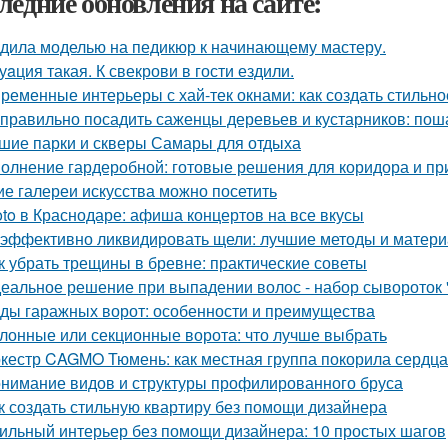
ледние обновления на сайте:
дила моделью на педикюр к начинающему мастеру.
уaция такая. К свекрови в гости ездили.
ременные интерьеры с хай-тек окнами: как создать стильно
 правильно посадить саженцы деревьев и кустарников: пош
шие парки и скверы Самары для отдыха
олнение гардеробной: готовые решения для коридора и п
ие галереи искусства можно посетить
oto в Краснодаре: афиша концертов на все вкусы
 эффективно ликвидировать щели: лучшие методы и матер
к убрать трещины в бревне: практические советы
еальное решение при выпадении волос - набор сывороток "
ды гаражных ворот: особенности и преимущества
лонные или секционные ворота: что лучше выбрать
кестр CAGMO Тюмень: как местная группа покорила сердц
нимание видов и структуры профилированного бруса
к создать стильную квартиру без помощи дизайнера
ильный интерьер без помощи дизайнера: 10 простых шагов