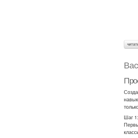
читат
Вас
Про
Созда
навык
тольк
Шаг 1
Первы
класс