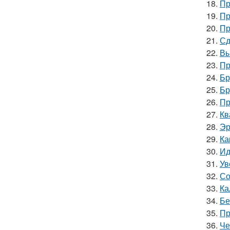
18.
Пр
19.
Пр
20.
Пр
21.
Сд
22.
Вы
23.
Пр
24.
Бр
25.
Бр
26.
Пр
27.
Кв
28.
Эр
29.
Ка
30.
Ид
31.
Ув
32.
Со
33.
Ка
34.
Бе
35.
Пр
36.
Че