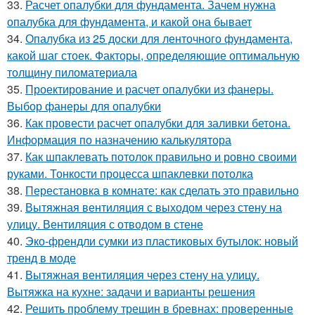
33.
Расчет опалубки для фундамента. Зачем нужна
опалубка для фундамента, и какой она бывает
34.
Опалубка из 25 доски для ленточного фундамента,
какой шаг стоек. Факторы, определяющие оптимальную
толщину пиломатериала
35.
Проектирование и расчет опалубки из фанеры.
Выбор фанеры для опалубки
36.
Как провести расчет опалубки для заливки бетона.
Информация по назначению калькулятора
37.
Как шпаклевать потолок правильно и ровно своими
руками. Тонкости процесса шпаклевки потолка
38.
Перестановка в комнате: как сделать это правильно
39.
Вытяжная вентиляция с выходом через стену на
улицу. Вентиляция с отводом в стене
40.
Эко-френдли сумки из пластиковых бутылок: новый
тренд в моде
41.
Вытяжная вентиляция через стену на улицу.
Вытяжка на кухне: задачи и варианты решения
42.
Решить проблему трещин в бревнах: проверенные