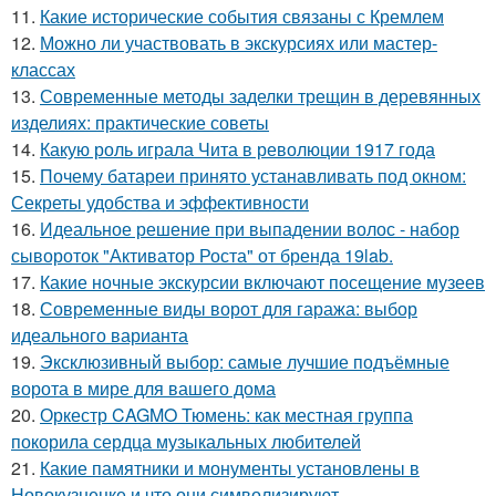
11.
Какие исторические события связаны с Кремлем
12.
Можно ли участвовать в экскурсиях или мастер-
классах
13.
Современные методы заделки трещин в деревянных
изделиях: практические советы
14.
Какую роль играла Чита в революции 1917 года
15.
Почему батареи принято устанавливать под окном:
Секреты удобства и эффективности
16.
Идеальное решение при выпадении волос - набор
сывороток "Активатор Роста" от бренда 19lab.
17.
Какие ночные экскурсии включают посещение музеев
18.
Современные виды ворот для гаража: выбор
идеального варианта
19.
Эксклюзивный выбор: самые лучшие подъёмные
ворота в мире для вашего дома
20.
Оркестр CAGMO Тюмень: как местная группа
покорила сердца музыкальных любителей
21.
Какие памятники и монументы установлены в
Новокузнецке и что они символизируют