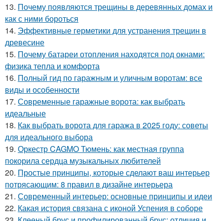
13.
Почему появляются трещины в деревянных домах и
как с ними бороться
14.
Эффективные герметики для устранения трещин в
древесине
15.
Почему батареи отопления находятся под окнами:
физика тепла и комфорта
16.
Полный гид по гаражным и уличным воротам: все
виды и особенности
17.
Современные гаражные ворота: как выбрать
идеальные
18.
Как выбрать ворота для гаража в 2025 году: советы
для идеального выбора
19.
Оркестр CAGMO Тюмень: как местная группа
покорила сердца музыкальных любителей
20.
Простые принципы, которые сделают ваш интерьер
потрясающим: 8 правил в дизайне интерьера
21.
Современный интерьер: основные принципы и идеи
22.
Какая история связана с иконой Успения в соборе
23.
Клееный брус и профилированный брус: отличия и