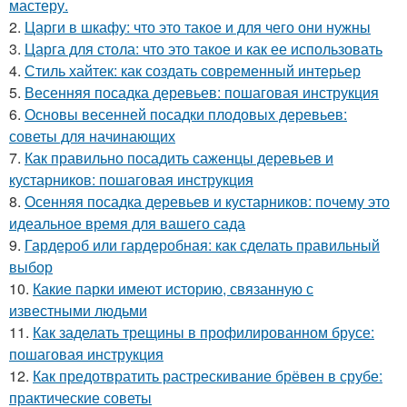
мастеру.
2.
Царги в шкафу: что это такое и для чего они нужны
3.
Царга для стола: что это такое и как ее использовать
4.
Стиль хайтек: как создать современный интерьер
5.
Весенняя посадка деревьев: пошаговая инструкция
6.
Основы весенней посадки плодовых деревьев:
советы для начинающих
7.
Как правильно посадить саженцы деревьев и
кустарников: пошаговая инструкция
8.
Осенняя посадка деревьев и кустарников: почему это
идеальное время для вашего сада
9.
Гардероб или гардеробная: как сделать правильный
выбор
10.
Какие парки имеют историю, связанную с
известными людьми
11.
Как заделать трещины в профилированном брусе:
пошаговая инструкция
12.
Как предотвратить растрескивание брёвен в срубе:
практические советы