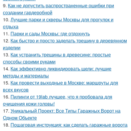
9.
Как не допустить распространенные ошибки при
создании гардеробной
10.
Лучшие парки и скверы Москвы для прогулок и
отдыха
11.
Парки и сады Москвы: где отдохнуть
12.
Как быстро и просто заделать трещину в деревянном
изделии
13.
Как устранить трещины в древесине: простые
способы своими руками
14.
Как эффективно ликвидировать щели: лучшие
методы и материалы
15.
Как провести выходные в Москве: маршруты для
всех вкусов
16.
Пилинги от 19lab лучшее, что я пробовала для
очищения кожи головы!
17.
Уникальный Проект: Все Типы Гаражных Ворот на
Одном Объекте
18.
Пошаговая инструкция: как сделать гаражные ворота