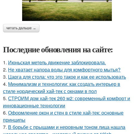
читать дальше →
Последние обновления на сайте:
1.
Июньская метель движение заблокировала.
2.
Не хватает напора воды для комфортного мытья?
3.
Царга для стола: что это такое и как ее использовать
4.
Минимализм и технологии: как создать интерьер в
стиле нордический хай-тек с окнами в пол
5.
СТРОИМ дом хай-тек 260 м2: современный комфорт и
инновационные технологии
6.
Оформление окон и стен в стиле хай-тек: основные
принципы
7.
В борьбе с прыщами и неровным тоном лица нашла