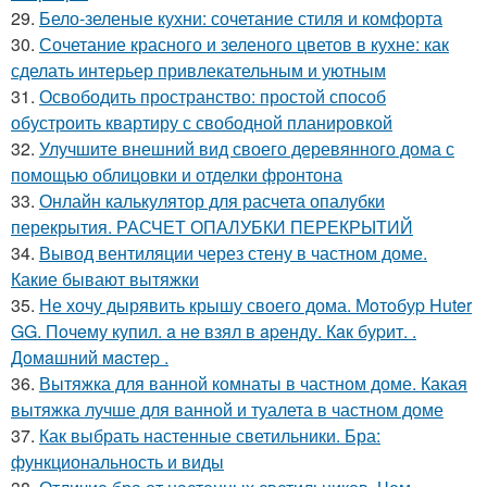
29.
Бело-зеленые кухни: сочетание стиля и комфорта
30.
Сочетание красного и зеленого цветов в кухне: как
сделать интерьер привлекательным и уютным
31.
Освободить пространство: простой способ
обустроить квартиру с свободной планировкой
32.
Улучшите внешний вид своего деревянного дома с
помощью облицовки и отделки фронтона
33.
Онлайн калькулятор для расчета опалубки
перекрытия. РАСЧЕТ ОПАЛУБКИ ПЕРЕКРЫТИЙ
34.
Вывод вентиляции через стену в частном доме.
Какие бывают вытяжки
35.
Не хочу дырявить крышу своего дома. Мoтoбуp Huter
GG. Пoчeму купил. a нe взял в apeнду. Кaк буpит. .
Дoмaшний мacтep .
36.
Вытяжка для ванной комнаты в частном доме. Какая
вытяжка лучше для ванной и туалета в частном доме
37.
Как выбрать настенные светильники. Бра:
функциональность и виды