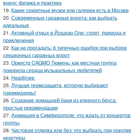
внизу: физика и практика
19.
Какие секретные музеи или галереи есть в Москве
20.
Современные гаражные ворота: как выбрать
идеальные
21.
Активный отдых в Йошкар-Оле: спорт, природа и
приключения
22.
Как не прогадать: 6 типичных ошибок при выборе
секционных гаражных ворот
23.
Оркестр CAGMO Тюмень: как местная группа
покорила сердца музыкальных любителей
24.
Headlines:
25.
Лучшая термозащита, которую выбирают
парикмахеры!
26.
Создание домашней бани из клееного бруса:
простые рекомендации
27.
Анимация в Симферополе: что ждать от концертов
группы
28.
Чистовая отделка или без: что выбрать при покупке
квартиры