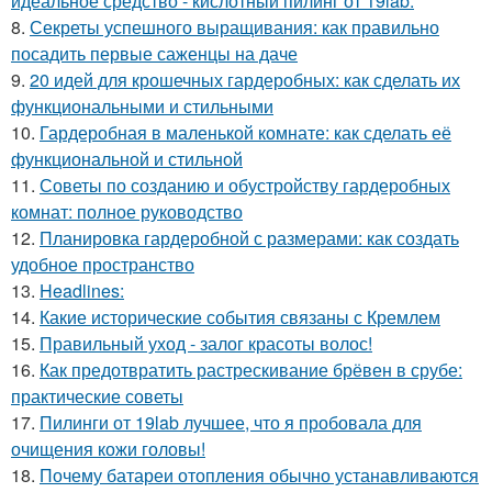
идеальное средство - кислотный пилинг от 19lab.
8.
Секреты успешного выращивания: как правильно
посадить первые саженцы на даче
9.
20 идей для крошечных гардеробных: как сделать их
функциональными и стильными
10.
Гардеробная в маленькой комнате: как сделать её
функциональной и стильной
11.
Советы по созданию и обустройству гардеробных
комнат: полное руководство
12.
Планировка гардеробной с размерами: как создать
удобное пространство
13.
Headlines:
14.
Какие исторические события связаны с Кремлем
15.
Правильный уход - залог красоты волос!
16.
Как предотвратить растрескивание брёвен в срубе:
практические советы
17.
Пилинги от 19lab лучшее, что я пробовала для
очищения кожи головы!
18.
Почему батареи отопления обычно устанавливаются