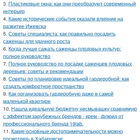
3.
Пластиковые окна: как они преобразуют современный
интерьер
4.
Какие исторические события оказали влияние на
развитие Ижевска
5.
Советы специалиста: как правильно посадить
саженцы для удачного роста
6.
Когда лучше сажать саженцы плодовых культур:
полное руководство
7.
Полное руководство по посадке саженцев плодовых
деревьев: советы и рекомендации
8.
Советы по планировке идеальной гардеробной: как
создать комфортное пространство
9.
Как организовать гардеробную даже в самой
маленькой квартире
10.
Нашла идеальную бюджетну несмывашку сравнимую
с эффектом зарубежных брендов - крем - флюид от
профессионального бренда 19lab.
11.
Какие основные достопримечательности можно
посмотреть в Хабаровске