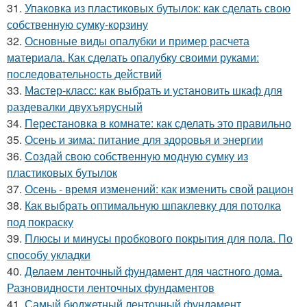
31.
Упаковка из пластиковых бутылок: как сделать свою
собственную сумку-корзину
32.
Основные виды опалубки и пример расчета
материала. Как сделать опалубку своими руками:
последовательность действий
33.
Мастер-класс: как выбрать и установить шкаф для
раздевалки двухъярусный
34.
Перестановка в комнате: как сделать это правильно
35.
Осень и зима: питание для здоровья и энергии
36.
Создай свою собственную модную сумку из
пластиковых бутылок
37.
Осень - время изменений: как изменить свой рацион
38.
Как выбрать оптимальную шпаклевку для потолка
под покраску
39.
Плюсы и минусы пробкового покрытия для пола. По
способу укладки
40.
Делаем ленточный фундамент для частного дома.
Разновидности ленточных фундаментов
41.
Самый бюджетный ленточный фундамент.