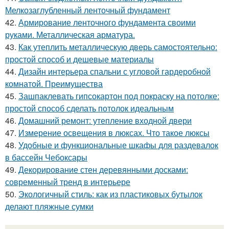
Мелкозаглубленный ленточный фундамент
42.
Армирование ленточного фундамента своими
руками. Металлическая арматура.
43.
Как утеплить металлическую дверь самостоятельно:
простой способ и дешевые материалы
44.
Дизайн интерьера спальни с угловой гардеробной
комнатой. Преимущества
45.
Зашпаклевать гипсокартон под покраску на потолке:
простой способ сделать потолок идеальным
46.
Домашний ремонт: утепление входной двери
47.
Измерение освещения в люксах. Что такое люксы
48.
Удобные и функциональные шкафы для раздевалок
в бассейн Чебоксары
49.
Декорирование стен деревянными досками:
современный тренд в интерьере
50.
Экологичный стиль: как из пластиковых бутылок
делают пляжные сумки