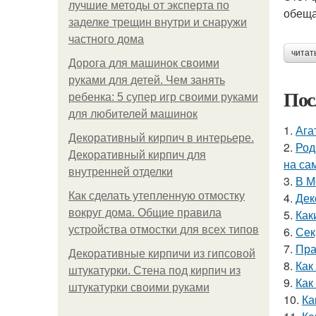
лучшие методы от эксперта по
обеща
заделке трещин внутри и снаружи
частного дома
читат
Дорога для машинок своими
руками для детей. Чем занять
Пос
ребенка: 5 супер игр своими руками
для любителей машинок
1.
Ага
Декоративный кирпич в интерьере.
2.
Род
Декоративный кирпич для
на са
внутренней отделки
3.
В М
Как сделать утепленную отмостку
4.
Дек
вокруг дома. Общие правила
5.
Как
устройства отмостки для всех типов
6.
Сек
7.
Пра
Декоративные кирпичи из гипсовой
8.
Как
штукатурки. Стена под кирпич из
9.
Как
штукатурки своими руками
10.
Ка