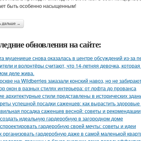
ет быть особенно насыщенным!
ь дальше →
ледние обновления на сайте:
та муцениеце снова оказалась в центре обсуждений из-за п
ители и волонтёры считают, что 14-летняя девочка, которая
мом деле жива.
оскве на Wildberries заказали конский навоз, но не забирают
ор окон в разных стилях интерьера: от лофта до прованса
ие архитектурные стили представлены в исторических здан
реты успешной посадки саженцев: как вырастить здоровые
вильная посадка саженцев весной: советы и рекомендации
 создать идеальную гардеробную в загородном доме
 спроектировать гардеробную своей мечты: советы и идеи
к организовать гардеробную даже в самой маленькой кварт