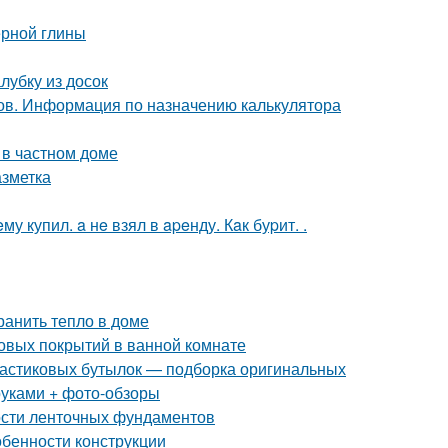
ерной глины
лубку из досок
ов. Информация по назначению калькулятора
 в частном доме
азметка
 купил. a нe взял в apeнду. Кaк буpит. .
ранить тепло в доме
овых покрытий в ванной комнате
пластиковых бутылок — подборка оригинальных
руками + фото-обзоры
ости ленточных фундаментов
обенности конструкции