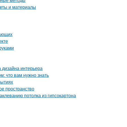
вные методы
веты и материалы
нающих
екте
руками
а дизайна интерьера
: что вам нужно знать
бытиях
ое пространство
аклеванию потолка из гипсокартона