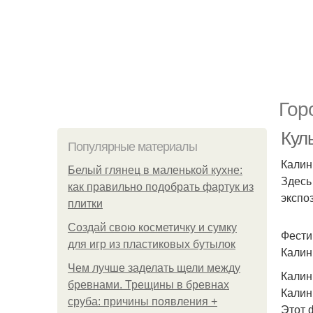
Гор
Кул
Популярные материалы
Калин
Белый глянец в маленькой кухне:
Здесь
как правильно подобрать фартук из
экспо
плитки
Создай свою косметичку и сумку
Фести
для игр из пластиковых бутылок
Калин
Чем лучше заделать щели между
Калин
бревнами. Трещины в бревнах
Калин
сруба: причины появления +
Этот 