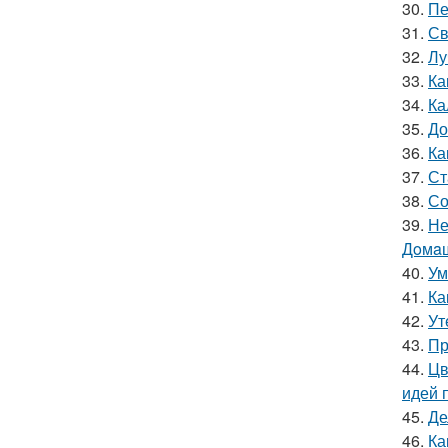
30.
Пе
31.
Св
32.
Лу
33.
Ка
34.
Ка
35.
До
36.
Ка
37.
Ст
38.
Со
39.
Не
Дoмaш
40.
Ум
41.
Ка
42.
Ут
43.
Пр
44.
Цв
идей 
45.
Де
46.
Ка