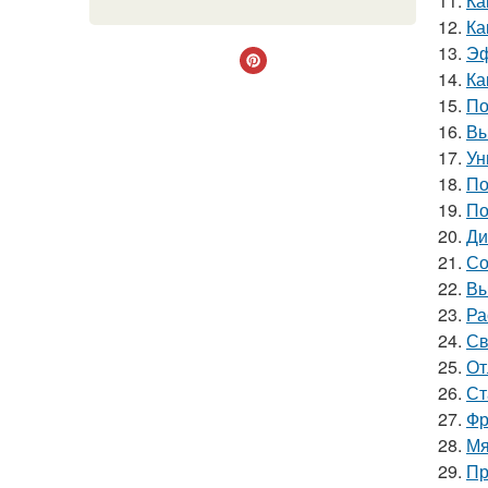
11.
Ка
12.
Ка
13.
Эф
14.
Ка
15.
По
16.
Вы
17.
Ун
18.
По
19.
По
20.
Ди
21.
Со
22.
Вы
23.
Ра
24.
Св
25.
От
26.
Ст
27.
Фр
28.
Мя
29.
Пр