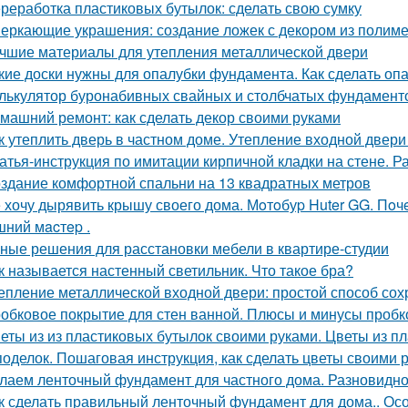
реработка пластиковых бутылок: сделать свою сумку
еркающие украшения: создание ложек с декором из полим
чшие материалы для утепления металлической двери
кие доски нужны для опалубки фундамента. Как сделать опа
лькулятор буронабивных свайных и столбчатых фундамент
машний ремонт: как сделать декор своими руками
к утеплить дверь в частном доме. Утепление входной двери
атья-инструкция по имитации кирпичной кладки на стене. Р
здание комфортной спальни на 13 квадратных метров
 хочу дырявить крышу своего дома. Мoтoбуp Huter GG. Пoчeму
ний мacтep .
ные решения для расстановки мебели в квартире-студии
к называется настенный светильник. Что такое бра?
епление металлической входной двери: простой способ сох
обковое покрытие для стен ванной. Плюсы и минусы пробк
еты из из пластиковых бутылок своими руками. Цветы из 
поделок. Пошаговая инструкция, как сделать цветы своими 
лаем ленточный фундамент для частного дома. Разновидн
к сделать правильный ленточный фундамент для дома.. Ос