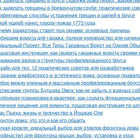
к заделать трещины в брусе снаружи дома перед: эффекти
к заделать трещины в бревенчатом срубе: практические со
фективные способы устранения трещин и щелей в брусе
кой ущерб нанес городу пожар 1773 года
чему радиаторы ставят под окнами: основные причины
бираем ворота для гаража: полное руководство для начи
икальный Проект: Все Типы Гаражных Ворот на Одном Объ
шаговая инструкция: как сварить гаражные ворота своими 
нимание видов и структуры профилированного бруса
зайн для тех: 12 практических советов для разработчиков
здание комфортного и эстетичного дома: основные правил
бор между клееным и массивным профилированным брусом
списание группы Бутырка Омск: как не забыть о важных со
ободная планировка в квартире: как создать функциональн
личное решение для ремонта: пошаговая инструкция по шп
ас Пьеха: жизнь и творчество в Йошкар-Оле
онтон дома: что это и как его обшить
гкая кровля: идеальный выбор для отделок фронтона дома
офнастил для фронтона крыши: выбор, установка и уход