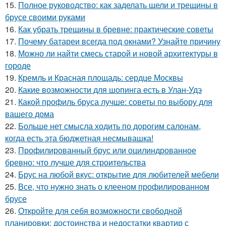
15.
Полное руководство: как заделать щели и трещины в
брусе своими руками
16.
Как убрать трещины в бревне: практические советы
17.
Почему батареи всегда под окнами? Узнайте причину
18.
Можно ли найти смесь старой и новой архитектуры в
городе
19.
Кремль и Красная площадь: сердце Москвы
20.
Какие возможности для шопинга есть в Улан-Удэ
21.
Какой профиль бруса лучше: советы по выбору для
вашего дома
22.
Больше нет смысла ходить по дорогим салонам,
когда есть эта бюджетная несмывашка!
23.
Профилированный брус или оцилиндрованное
бревно: что лучше для строительства
24.
Брус на любой вкус: открытие для любителей мебели
25.
Все, что нужно знать о клееном профилированном
брусе
26.
Откройте для себя возможности свободной
планировки: достоинства и недостатки квартир с