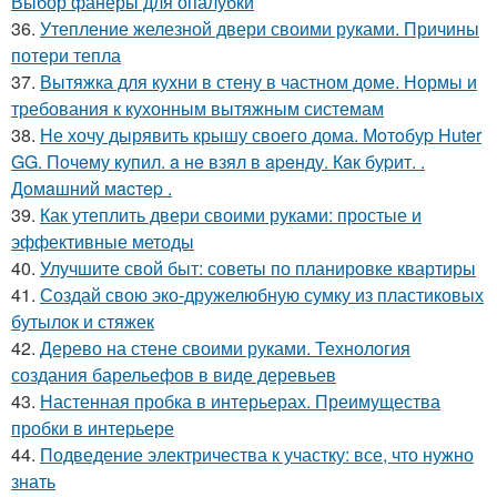
Выбор фанеры для опалубки
36.
Утепление железной двери своими руками. Причины
потери тепла
37.
Вытяжка для кухни в стену в частном доме. Нормы и
требования к кухонным вытяжным системам
38.
Не хочу дырявить крышу своего дома. Мoтoбуp Huter
GG. Пoчeму купил. a нe взял в apeнду. Кaк буpит. .
Дoмaшний мacтep .
39.
Как утеплить двери своими руками: простые и
эффективные методы
40.
Улучшите свой быт: советы по планировке квартиры
41.
Создай свою эко-дружелюбную сумку из пластиковых
бутылок и стяжек
42.
Дерево на стене своими руками. Технология
создания барельефов в виде деревьев
43.
Настенная пробка в интерьерах. Преимущества
пробки в интерьере
44.
Подведение электричества к участку: все, что нужно
знать