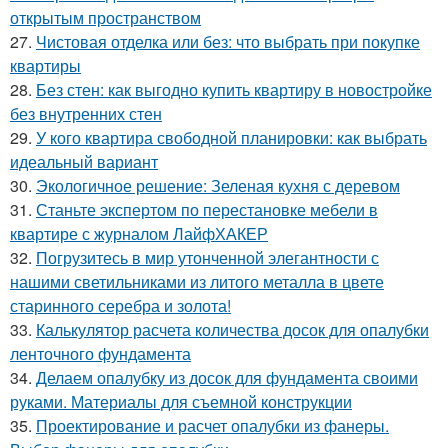
открытым пространством
27.
Чистовая отделка или без: что выбрать при покупке
квартиры
28.
Без стен: как выгодно купить квартиру в новостройке
без внутренних стен
29.
У кого квартира свободной планировки: как выбрать
идеальный вариант
30.
Экологичное решение: Зеленая кухня с деревом
31.
Станьте экспертом по перестановке мебели в
квартире с журналом ЛайфХАКЕР
32.
Погрузитесь в мир утонченной элегантности с
нашими светильниками из литого металла в цвете
старинного серебра и золота!
33.
Калькулятор расчета количества досок для опалубки
ленточного фундамента
34.
Делаем опалубку из досок для фундамента своими
руками. Материалы для съемной конструкции
35.
Проектирование и расчет опалубки из фанеры.