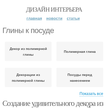
ДИЗАЙН ИНТЕРЬЕРА
главная
новости
статьи
Глины к посуде
Декор из полимерной
Полимерная глина
глины
Декорации из
Посуды перед
полимерной глины
нанесением
Показать все
Создание удивительного декора из
Элементы из
Глины на посуду
полимерной глины