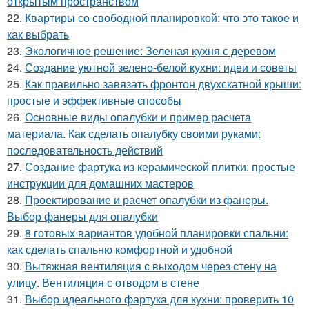
открытым пространством
22.
Квартиры со свободной планировкой: что это такое и
как выбрать
23.
Экологичное решение: Зеленая кухня с деревом
24.
Создание уютной зелено-белой кухни: идеи и советы
25.
Как правильно завязать фронтон двухскатной крыши:
простые и эффективные способы
26.
Основные виды опалубки и пример расчета
материала. Как сделать опалубку своими руками:
последовательность действий
27.
Создание фартука из керамической плитки: простые
инструкции для домашних мастеров
28.
Проектирование и расчет опалубки из фанеры.
Выбор фанеры для опалубки
29.
8 готовых вариантов удобной планировки спальни:
как сделать спальню комфортной и удобной
30.
Вытяжная вентиляция с выходом через стену на
улицу. Вентиляция с отводом в стене
31.
Выбор идеального фартука для кухни: проверить 10