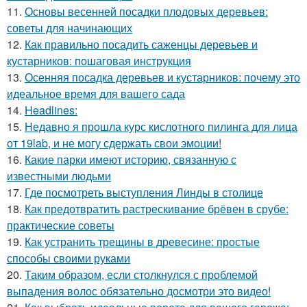
11.
Основы весенней посадки плодовых деревьев:
советы для начинающих
12.
Как правильно посадить саженцы деревьев и
кустарников: пошаговая инструкция
13.
Осенняя посадка деревьев и кустарников: почему это
идеальное время для вашего сада
14.
Headlines:
15.
Недавно я прошла курс кислотного пилинга для лица
от 19lab, и не могу сдержать свои эмоции!
16.
Какие парки имеют историю, связанную с
известными людьми
17.
Где посмотреть выступления Линды в столице
18.
Как предотвратить растрескивание брёвен в срубе:
практические советы
19.
Как устранить трещины в древесине: простые
способы своими руками
20.
Таким образом, если столкнулся с проблемой
выпадения волос обязательно досмотри это видео!