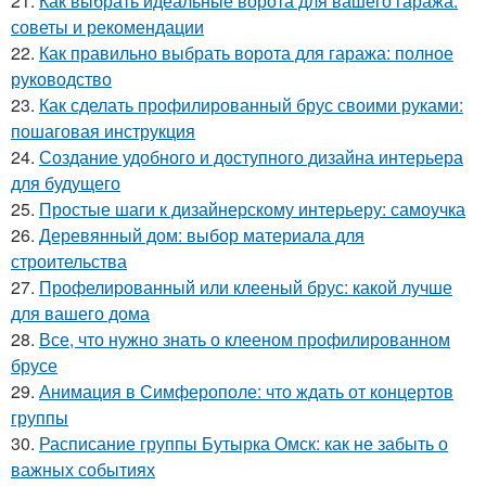
21.
Как выбрать идеальные ворота для вашего гаража:
советы и рекомендации
22.
Как правильно выбрать ворота для гаража: полное
руководство
23.
Как сделать профилированный брус своими руками:
пошаговая инструкция
24.
Создание удобного и доступного дизайна интерьера
для будущего
25.
Простые шаги к дизайнерскому интерьеру: самоучка
26.
Деревянный дом: выбор материала для
строительства
27.
Профелированный или клееный брус: какой лучше
для вашего дома
28.
Все, что нужно знать о клееном профилированном
брусе
29.
Анимация в Симферополе: что ждать от концертов
группы
30.
Расписание группы Бутырка Омск: как не забыть о
важных событиях