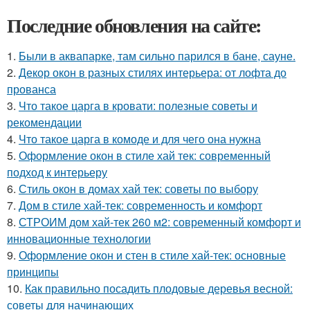
Последние обновления на сайте:
1.
Были в аквапарке, там сильно парился в бане, сауне.
2.
Декор окон в разных стилях интерьера: от лофта до
прованса
3.
Что такое царга в кровати: полезные советы и
рекомендации
4.
Что такое царга в комоде и для чего она нужна
5.
Оформление окон в стиле хай тек: современный
подход к интерьеру
6.
Стиль окон в домах хай тек: советы по выбору
7.
Дом в стиле хай-тек: современность и комфорт
8.
СТРОИМ дом хай-тек 260 м2: современный комфорт и
инновационные технологии
9.
Оформление окон и стен в стиле хай-тек: основные
принципы
10.
Как правильно посадить плодовые деревья весной:
советы для начинающих