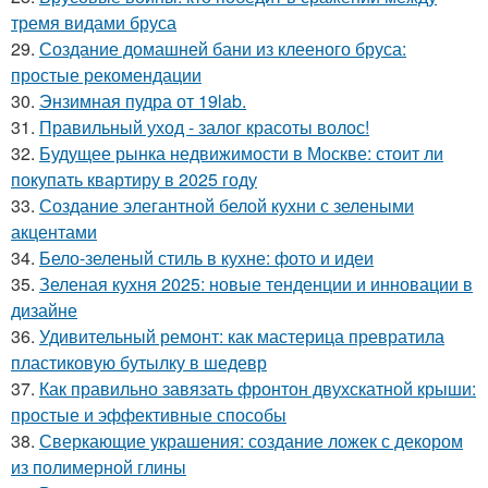
тремя видами бруса
29.
Создание домашней бани из клееного бруса:
простые рекомендации
30.
Энзимная пудра от 19lab.
31.
Правильный уход - залог красоты волос!
32.
Будущее рынка недвижимости в Москве: стоит ли
покупать квартиру в 2025 году
33.
Создание элегантной белой кухни с зелеными
акцентами
34.
Бело-зеленый стиль в кухне: фото и идеи
35.
Зеленая кухня 2025: новые тенденции и инновации в
дизайне
36.
Удивительный ремонт: как мастерица превратила
пластиковую бутылку в шедевр
37.
Как правильно завязать фронтон двухскатной крыши:
простые и эффективные способы
38.
Сверкающие украшения: создание ложек с декором
из полимерной глины