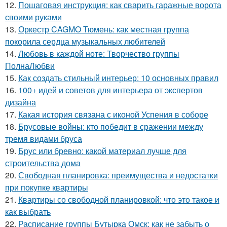
12.
Пошаговая инструкция: как сварить гаражные ворота
своими руками
13.
Оркестр CAGMO Тюмень: как местная группа
покорила сердца музыкальных любителей
14.
Любовь в каждой ноте: Творчество группы
ПолнаЛюбви
15.
Как создать стильный интерьер: 10 основных правил
16.
100+ идей и советов для интерьера от экспертов
дизайна
17.
Какая история связана с иконой Успения в соборе
18.
Брусовые войны: кто победит в сражении между
тремя видами бруса
19.
Брус или бревно: какой материал лучше для
строительства дома
20.
Свободная планировка: преимущества и недостатки
при покупке квартиры
21.
Квартиры со свободной планировкой: что это такое и
как выбрать
22.
Расписание группы Бутырка Омск: как не забыть о