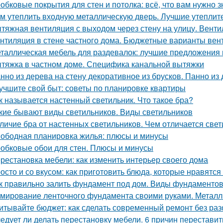
обковые покрытия для стен и потолка: всё, что вам нужно з
м утеплить входную металлическую дверь. Лучшие утеплит
тяжная вентиляция с выходом через стену на улицу. Венти
нтиляция в стене частного дома. Бюджетные варианты вен
таллическая мебель для раздевалок: лучшие предложения 
тяжка в частном доме. Специфика канальной вытяжки
нно из дерева на стену декоративное из брусков. Панно из
учшите свой быт: советы по планировке квартиры
к называется настенный светильник. Что такое бра?
кие бывают виды светильников. Виды светильников
личие бра от настенных светильников. Чем отличается свет
ободная планировка жилья: плюсы и минусы
обковые обои для стен. Плюсы и минусы
рестановка мебели: как изменить интерьер своего дома
осто и со вкусом: как приготовить блюда, которые нравятся
к правильно залить фундамент под дом. Виды фундаменто
мирование ленточного фундамента своими руками. Металл
итывайте бюджет: как сделать современный ремонт без ра
едует ли делать перестановку мебели. 6 причин переставит