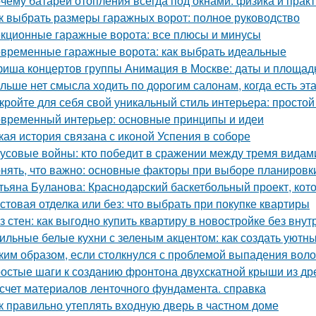
чему батареи отопления всегда под окнами: физика и практ
к выбрать размеры гаражных ворот: полное руководство
кционные гаражные ворота: все плюсы и минусы
временные гаражные ворота: как выбрать идеальные
иша концертов группы Анимация в Москве: даты и площад
льше нет смысла ходить по дорогим салонам, когда есть э
кройте для себя свой уникальный стиль интерьера: простой
временный интерьер: основные принципы и идеи
кая история связана с иконой Успения в соборе
усовые войны: кто победит в сражении между тремя видам
нять, что важно: основные факторы при выборе планировк
тьяна Буланова: Краснодарский баскетбольный проект, кот
стовая отделка или без: что выбрать при покупке квартиры
з стен: как выгодно купить квартиру в новостройке без внут
ильные белые кухни с зеленым акцентом: как создать уютн
ким образом, если столкнулся с проблемой выпадения воло
остые шаги к созданию фронтона двухскатной крыши из д
счет материалов ленточного фундамента. справка
к правильно утеплять входную дверь в частном доме