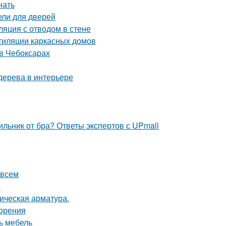
нать
ели для дверей
ляция с отводом в стене
тиляции каркасных домов
в Чебоксарах
 дерева в интерьере
ильник от бра? Ответы экспертов с UPmall
 всем
в
ическая арматура.
зорения
ь мебель