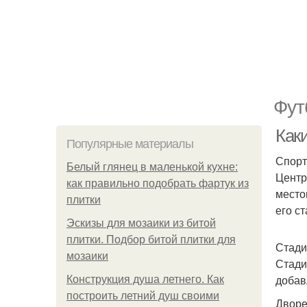
Фут
Как
Популярные материалы
Спорт
Белый глянец в маленькой кухне:
Центр
как правильно подобрать фартук из
место
плитки
его с
Эскизы для мозаики из битой
плитки. Подбор битой плитки для
Стади
мозаики
Стади
добав
Конструкция душа летнего. Как
построить летний душ своими
Дворе