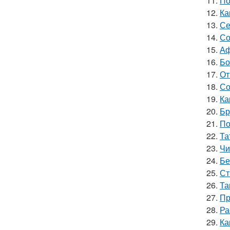
11.
По
12.
Ка
13.
Се
14.
Со
15.
Аф
16.
Бо
17.
От
18.
Со
19.
Ка
20.
Бр
21.
По
22.
Та
23.
Чи
24.
Бе
25.
Ст
26.
Та
27.
Пр
28.
Ра
29.
Ка