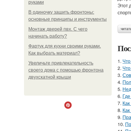
руками
Этот 
спорт
В одиночку зашить фронтоны:
основные принципы и инструменты
Монтаж дверей пвх. С чего
читат
начинать работу?
Пос
Фартук для кухни своими руками.
Как выбрать материал?
1.
Что
Увеличьте привлекательность
2.
Что
своего дома с помощью фронтона
3.
Сов
двухскатной крыши
4.
Пол
5.
Нед
6.
Где
7.
Как
8.
Как
9.
Пра
10.
По