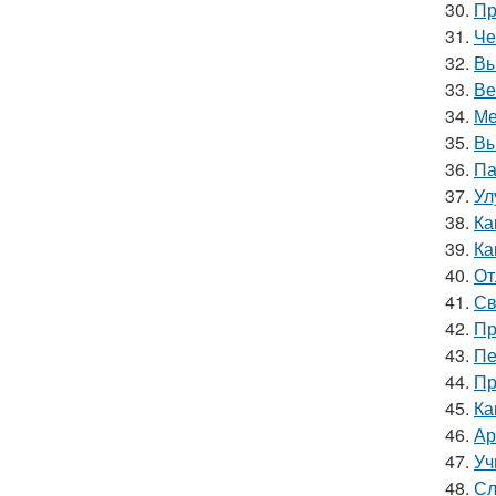
30.
Пр
31.
Че
32.
Вы
33.
Ве
34.
Ме
35.
Вы
36.
Па
37.
Ул
38.
Ка
39.
Ка
40.
От
41.
Св
42.
Пр
43.
Пе
44.
Пр
45.
Ка
46.
Ар
47.
Уч
48.
Сл