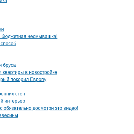
ика
ки
та бюджетная несмывашка!
 способ
и бруса
и квартиры в новостройке
орый покорил Европу
ренних стен
ый интерьер
с обязательно досмотри это видео!
ревесины