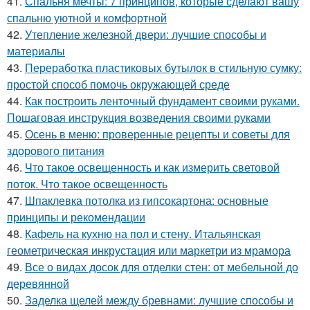
41.
Спальня мечты: 7 принципов, которые сделают вашу
спальню уютной и комфортной
42.
Утепление железной двери: лучшие способы и
материалы
43.
Переработка пластиковых бутылок в стильную сумку:
простой способ помочь окружающей среде
44.
Как построить ленточный фундамент своими руками.
Пошаговая инструкция возведения своими руками
45.
Осень в меню: проверенные рецепты и советы для
здорового питания
46.
Что такое освещенность и как измерить световой
поток. Что такое освещенность
47.
Шпаклевка потолка из гипсокартона: основные
принципы и рекомендации
48.
Кафель на кухню на пол и стену. Итальянская
геометрическая инкрустация или маркетри из мрамора
49.
Все о видах досок для отделки стен: от мебельной до
деревянной
50.
Заделка щелей между бревнами: лучшие способы и