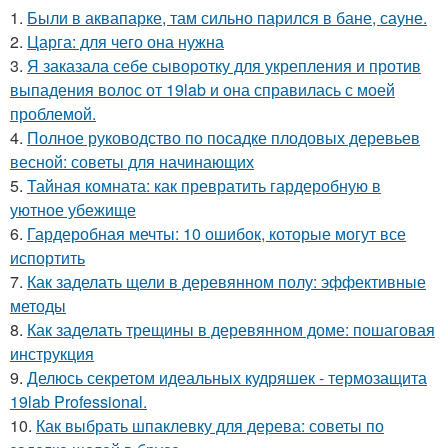
1.
Были в аквапарке, там сильно парился в бане, сауне.
2.
Царга: для чего она нужна
3.
Я заказала себе сыворотку для укрепления и против
выпадения волос от 19lab и она справилась с моей
проблемой.
4.
Полное руководство по посадке плодовых деревьев
весной: советы для начинающих
5.
Тайная комната: как превратить гардеробную в
уютное убежище
6.
Гардеробная мечты: 10 ошибок, которые могут все
испортить
7.
Как заделать щели в деревянном полу: эффективные
методы
8.
Как заделать трещины в деревянном доме: пошаговая
инструкция
9.
Делюсь секретом идеальных кудряшек - термозащита
19lab Professional.
10.
Как выбрать шпаклевку для дерева: советы по