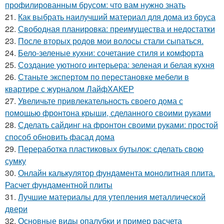
профилированным брусом: что вам нужно знать
21.
Как выбрать наилучший материал для дома из бруса
22.
Свободная планировка: преимущества и недостатки
23.
После вторых родов мои волосы стали сыпаться.
24.
Бело-зеленые кухни: сочетание стиля и комфорта
25.
Создание уютного интерьера: зеленая и белая кухня
26.
Станьте экспертом по перестановке мебели в
квартире с журналом ЛайфХАКЕР
27.
Увеличьте привлекательность своего дома с
помощью фронтона крыши, сделанного своими руками
28.
Сделать сайдинг на фронтон своими руками: простой
способ обновить фасад дома
29.
Переработка пластиковых бутылок: сделать свою
сумку
30.
Онлайн калькулятор фундамента монолитная плита.
Расчет фундаментной плиты
31.
Лучшие материалы для утепления металлической
двери
32.
Основные виды опалубки и пример расчета