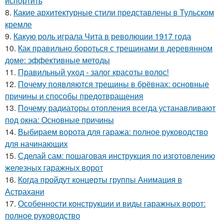
испортить
8.
Какие архитектурные стили представлены в Тульском
кремле
9.
Какую роль играла Чита в революции 1917 года
10.
Как правильно бороться с трещинами в деревянном
доме: эффективные методы
11.
Правильный уход - залог красоты волос!
12.
Почему появляются трещины в брёвнах: основные
причины и способы предотвращения
13.
Почему радиаторы отопления всегда устанавливают
под окна: Основные причины
14.
Выбираем ворота для гаража: полное руководство
для начинающих
15.
Сделай сам: пошаговая инструкция по изготовлению
железных гаражных ворот
16.
Когда пройдут концерты группы Анимация в
Астрахани
17.
Особенности конструкции и виды гаражных ворот:
полное руководство