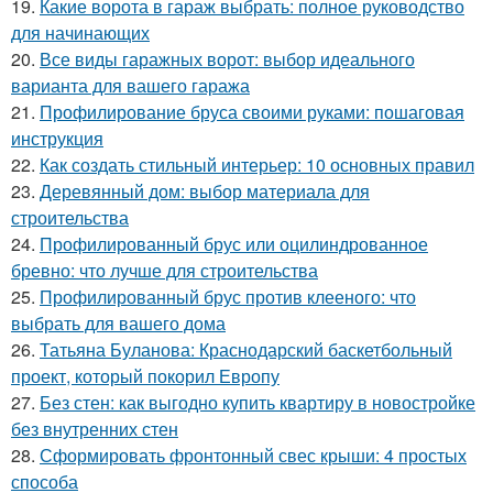
19.
Какие ворота в гараж выбрать: полное руководство
для начинающих
20.
Все виды гаражных ворот: выбор идеального
варианта для вашего гаража
21.
Профилирование бруса своими руками: пошаговая
инструкция
22.
Как создать стильный интерьер: 10 основных правил
23.
Деревянный дом: выбор материала для
строительства
24.
Профилированный брус или оцилиндрованное
бревно: что лучше для строительства
25.
Профилированный брус против клееного: что
выбрать для вашего дома
26.
Татьяна Буланова: Краснодарский баскетбольный
проект, который покорил Европу
27.
Без стен: как выгодно купить квартиру в новостройке
без внутренних стен
28.
Сформировать фронтонный свес крыши: 4 простых
способа