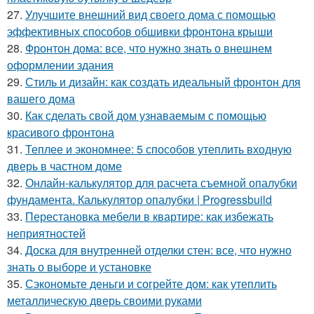
27.
Улучшите внешний вид своего дома с помощью
эффективных способов обшивки фронтона крыши
28.
Фронтон дома: все, что нужно знать о внешнем
оформлении здания
29.
Стиль и дизайн: как создать идеальный фронтон для
вашего дома
30.
Как сделать свой дом узнаваемым с помощью
красивого фронтона
31.
Теплее и экономнее: 5 способов утеплить входную
дверь в частном доме
32.
Онлайн-калькулятор для расчета съемной опалубки
фундамента. Калькулятор опалубки | Progressbuild
33.
Перестановка мебели в квартире: как избежать
неприятностей
34.
Доска для внутренней отделки стен: все, что нужно
знать о выборе и установке
35.
Сэкономьте деньги и согрейте дом: как утеплить
металлическую дверь своими руками