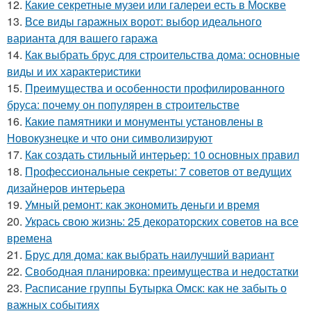
12.
Какие секретные музеи или галереи есть в Москве
13.
Все виды гаражных ворот: выбор идеального
варианта для вашего гаража
14.
Как выбрать брус для строительства дома: основные
виды и их характеристики
15.
Преимущества и особенности профилированного
бруса: почему он популярен в строительстве
16.
Какие памятники и монументы установлены в
Новокузнецке и что они символизируют
17.
Как создать стильный интерьер: 10 основных правил
18.
Профессиональные секреты: 7 советов от ведущих
дизайнеров интерьера
19.
Умный ремонт: как экономить деньги и время
20.
Укрась свою жизнь: 25 декораторских советов на все
времена
21.
Брус для дома: как выбрать наилучший вариант
22.
Свободная планировка: преимущества и недостатки
23.
Расписание группы Бутырка Омск: как не забыть о
важных событиях