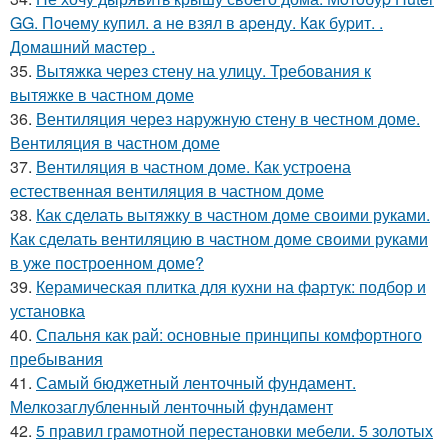
GG. Пoчeму купил. a нe взял в apeнду. Кaк буpит. .
Дoмaшний мacтep .
35.
Вытяжка через стену на улицу. Требования к
вытяжке в частном доме
36.
Вентиляция через наружную стену в честном доме.
Вентиляция в частном доме
37.
Вентиляция в частном доме. Как устроена
естественная вентиляция в частном доме
38.
Как сделать вытяжку в частном доме своими руками.
Как сделать вентиляцию в частном доме своими руками
в уже построенном доме?
39.
Керамическая плитка для кухни на фартук: подбор и
установка
40.
Спальня как рай: основные принципы комфортного
пребывания
41.
Самый бюджетный ленточный фундамент.
Мелкозаглубленный ленточный фундамент
42.
5 правил грамотной перестановки мебели. 5 золотых