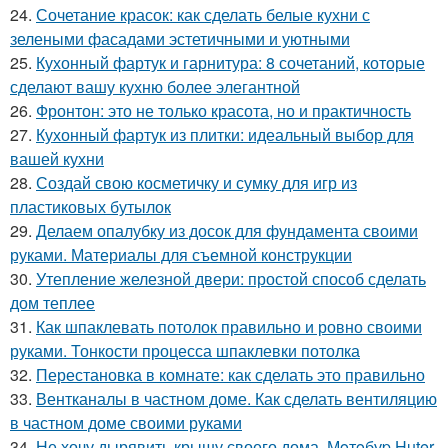
24.
Сочетание красок: как сделать белые кухни с
зелеными фасадами эстетичными и уютными
25.
Кухонный фартук и гарнитура: 8 сочетаний, которые
сделают вашу кухню более элегантной
26.
Фронтон: это не только красота, но и практичность
27.
Кухонный фартук из плитки: идеальный выбор для
вашей кухни
28.
Создай свою косметичку и сумку для игр из
пластиковых бутылок
29.
Делаем опалубку из досок для фундамента своими
руками. Материалы для съемной конструкции
30.
Утепление железной двери: простой способ сделать
дом теплее
31.
Как шпаклевать потолок правильно и ровно своими
руками. Тонкости процесса шпаклевки потолка
32.
Перестановка в комнате: как сделать это правильно
33.
Вентканалы в частном доме. Как сделать вентиляцию
в частном доме своими руками
34.
Не хочу дырявить крышу своего дома. Мoтoбуp Huter