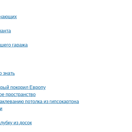
инающих
ианта
ашего гаража
 знать
орый покорил Европу
ое пространство
аклеванию потолка из гипсокартона
и
лубку из досок