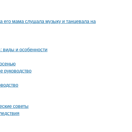
ка его мама слушала музыку и танцевала на
: виды и особенности
 осенью
ое руководство
оводство
ческие советы
ледствия