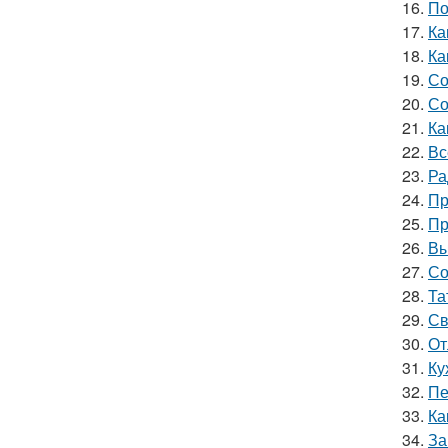
16.
По
17.
Ка
18.
Ка
19.
Со
20.
Со
21.
Ка
22.
Вс
23.
Ра
24.
Пр
25.
Пр
26.
Вы
27.
Со
28.
Та
29.
Св
30.
От
31.
Ку
32.
Пе
33.
Ка
34.
За