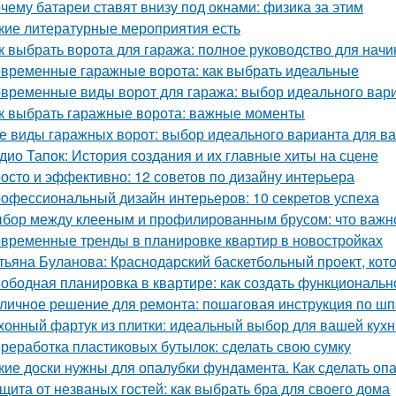
чему батареи ставят внизу под окнами: физика за этим
кие литературные мероприятия есть
к выбрать ворота для гаража: полное руководство для нач
временные гаражные ворота: как выбрать идеальные
временные виды ворот для гаража: выбор идеального вар
к выбрать гаражные ворота: важные моменты
е виды гаражных ворот: выбор идеального варианта для в
дио Тапок: История создания и их главные хиты на сцене
осто и эффективно: 12 советов по дизайну интерьера
офессиональный дизайн интерьеров: 10 секретов успеха
бор между клееным и профилированным брусом: что важно
временные тренды в планировке квартир в новостройках
тьяна Буланова: Краснодарский баскетбольный проект, кот
ободная планировка в квартире: как создать функциональн
личное решение для ремонта: пошаговая инструкция по шп
хонный фартук из плитки: идеальный выбор для вашей кухн
реработка пластиковых бутылок: сделать свою сумку
кие доски нужны для опалубки фундамента. Как сделать опа
щита от незваных гостей: как выбрать бра для своего дома