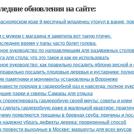
ледние обновления на сайте:
расноярском крае 9-месячный младенец утонул в ванне, по
 с мужем с магазина я заметила вот такую птичку.
оследнее время у папы часто болит голова.
ное руководство по направляющим для раздвижных столов
га для стола: что это такое и как ее использовать
ное руководство: как правильно посадить яблоню весной и
 правильно посадить плодовые деревья и кустарники: полн
ие памятники и монументы установлены в Воронеже
 навести порядок в гардеробной раз и навсегда: полное рук
чшие парки и скверы Самары для отдыха
к спроектировать гардеробную своей мечты: советы и идеи
к сделать гардеробную даже в маленькой квартире: практи
чему появляются трещины в бревнах сруба: причины и пос
к надежно убрать дефекты дерева: проверенный способ
к провести выходные в Москве: маршруты для всех вкусов