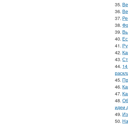
35.
Ве
36.
Ве
37.
Ре
38.
Фо
39.
Вы
40.
Ес
41.
Ру
42.
Ка
43.
Ст
44.
14
раскл
45.
Пр
46.
Ка
47.
Ка
48.
Об
идеи 
49.
Из
50.
На