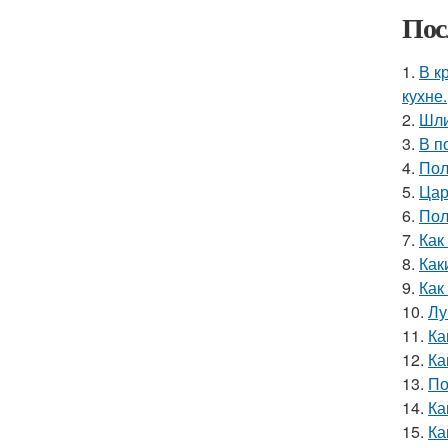
Пос
1.
В к
кухне.
2.
Шли
3.
В п
4.
Пол
5.
Цар
6.
Пол
7.
Как
8.
Как
9.
Как
10.
Лу
11.
Ка
12.
Ка
13.
По
14.
Ка
15.
Ка