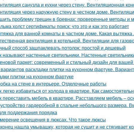
нтиляция санузла и кухни через стену. Вентиляционная кон
нтиляция через наружную стену в честном доме. Вентиляци
шить проблему трещин в бревнах: проверенные методы и 
льма холст сертификаты поиск: что это и как это работает
тяжка для ванной комнаты в частном доме. Какая вытяжка 
тественная вентиляция в котельной. Вентиляции для газов
чный способ зашпаклевать потолок: простой и дешевый
к называют настенные светильники. Настенные светильники
еновой паркет: современный и стильный дизайн для вашей
 вариантов раскладки плитки на кухонном фартуке. Вариант
адки плитки на кухонном фартуке
обка на стене в интерьере. Отделочные работы
к легко избавиться от холода в квартире. Как самостоятель
к переставить мебель в квартире. Расставляем мебель – о
устройство гардеробной в спальне небольшого размера. В
для поддержания порядка
мерение освещения в люксах. Что такое люксы
конец нашла умывашку, которая не сушит и не стягивает ко