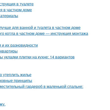
струкция в туалете
я в частном доме
материалы
лучше для ванной и туалета в частном доме
ого котла в частном доме — инструкция монтажа
 и их разновидности
 квартиры
ы укладки плитки на кухне: 14 вариантов
но утеплить жилье
сновные принципы
местительный гардероб в маленькой спальне:
жу.