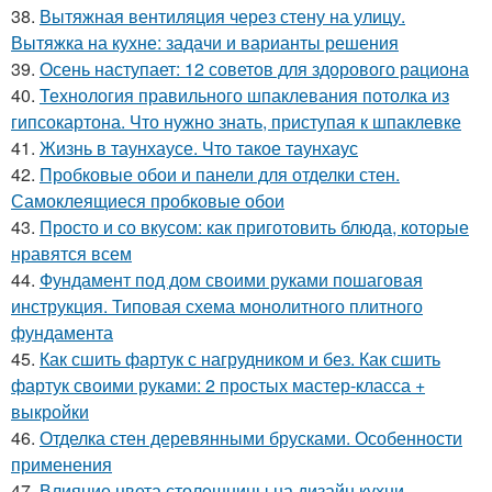
38.
Вытяжная вентиляция через стену на улицу.
Вытяжка на кухне: задачи и варианты решения
39.
Осень наступает: 12 советов для здорового рациона
40.
Технология правильного шпаклевания потолка из
гипсокартона. Что нужно знать, приступая к шпаклевке
41.
Жизнь в таунхаусе. Что такое таунхаус
42.
Пробковые обои и панели для отделки стен.
Самоклеящиеся пробковые обои
43.
Просто и со вкусом: как приготовить блюда, которые
нравятся всем
44.
Фундамент под дом своими руками пошаговая
инструкция. Типовая схема монолитного плитного
фундамента
45.
Как сшить фартук с нагрудником и без. Как сшить
фартук своими руками: 2 простых мастер-класса +
выкройки
46.
Отделка стен деревянными брусками. Особенности
применения
47.
Влияние цвета столешницы на дизайн кухни