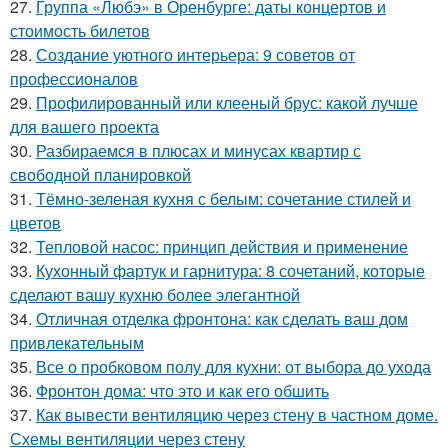
27.
Группа «Любэ» в Оренбурге: даты концертов и
стоимость билетов
28.
Создание уютного интерьера: 9 советов от
профессионалов
29.
Профилированный или клееный брус: какой лучше
для вашего проекта
30.
Разбираемся в плюсах и минусах квартир с
свободной планировкой
31.
Тёмно-зеленая кухня с белым: сочетание стилей и
цветов
32.
Тепловой насос: принцип действия и применение
33.
Кухонный фартук и гарнитура: 8 сочетаний, которые
сделают вашу кухню более элегантной
34.
Отличная отделка фронтона: как сделать ваш дом
привлекательным
35.
Все о пробковом полу для кухни: от выбора до ухода
36.
Фронтон дома: что это и как его обшить
37.
Как вывести вентиляцию через стену в частном доме.
Схемы вентиляции через стену