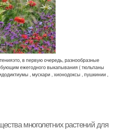
тенияэто, в первую очередь, разнообразные
требующим ежегодного выкапывания ( тюльпаны
идодиктиумы , мускари , хионодоксы , пушкинии ,
щества многолетних растений для