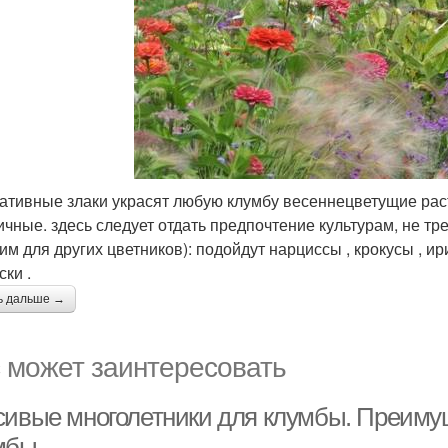
ативные злаки украсят любую клумбу весеннецветущие рас
ичные. здесь следует отдать предпочтение культурам, не 
им для других цветников): подойдут нарциссы , крокусы , ир
ски .
ь дальше →
 может заинтересовать
сивые многолетники для клумбы. Преиму
мбы