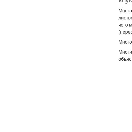
Много
листв
чего 
(перес
Много
Многи
объяс