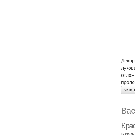
Декор
луков
отлож
проле
читат
Вас
Кра
клу