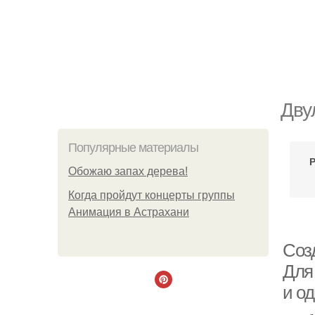
Дву
Популярные материалы
Обожaю зaпах деpева!
Когда пройдут концерты группы
Анимация в Астрахани
Соз
Для
и о