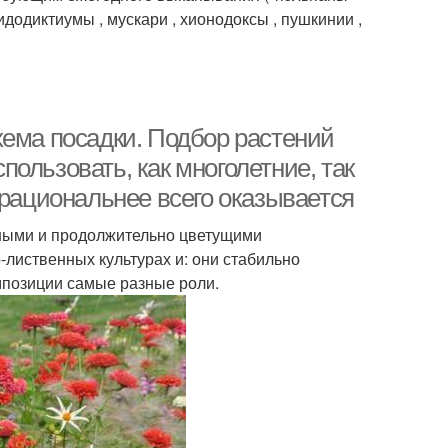
идодиктиумы , мускари , хионодоксы , пушкинии ,
хема посадки. Подбор растений
ользовать, как многолетние, так
 рациональнее всего оказывается
чными и продолжительно цветущими
-лиственных культурах и: они стабильно
омпозиции самые разные роли.