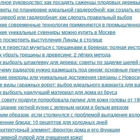
лное руководство: как посадить саженцы плодовых деревье
веты по планировке идеальной гардеробной: как создать 
рдероб или гардеробная: как сделать правильный выбор
кие современные технологии применяются в промышленно
кие уникальные сувениры можно купить в Москве
е посмотреть выступления Линды в столице
к я перестал мучиться с трещинами в бревнах: полная инст
к убрать трещины в древесине: 2 лёгких метода
к выбрать шпаклевку для дерева: советы по заделке щелей 
чему радиатор нужно размещать под окном: основные при
кие рекорды или уникальные достижения связаны с Новос
е виды гаражных ворот: выбор идеального варианта для в
к выбрать наилучший материал для дома из бруса
 совету подруги попробовала пилинг для кожи головы от 19
здание уютной кухни с зеленым низом и белым верхом
ким образом, если столкнулся с проблемой выпадения воло
енние блюда: 10 рецептов для холодных дней
хитектурный элемент: фронтон дома и его функции
зимной пудрой для очищения кожи!