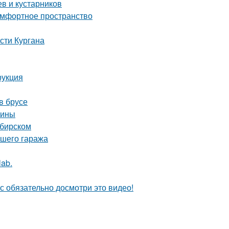
в и кустарников
комфортное пространство
сти Кургана
рукция
в брусе
чины
ибирском
ашего гаража
lab.
с обязательно досмотри это видео!