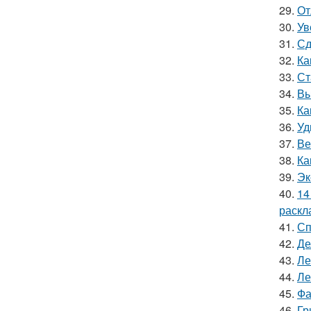
29.
От
30.
Ув
31.
Сд
32.
Ка
33.
Ст
34.
Вы
35.
Ка
36.
Уд
37.
Ве
38.
Ка
39.
Эк
40.
14
раскл
41.
Сп
42.
Де
43.
Ле
44.
Ле
45.
Фа
46.
Гр