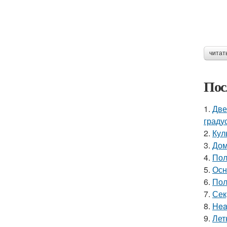
читат
Пос
1.
Две
граду
2.
Кул
3.
Дом
4.
Пол
5.
Осн
6.
Пол
7.
Сек
8.
Hea
9.
Лет