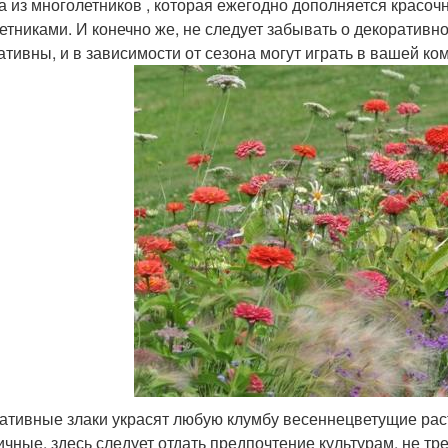
а из многолетников , которая ежегодно дополняется красо
етниками. И конечно же, не следует забывать о декоративно
ативны, и в зависимости от сезона могут играть в вашей к
ативные злаки украсят любую клумбу весеннецветущие рас
ичные. здесь следует отдать предпочтение культурам, не 