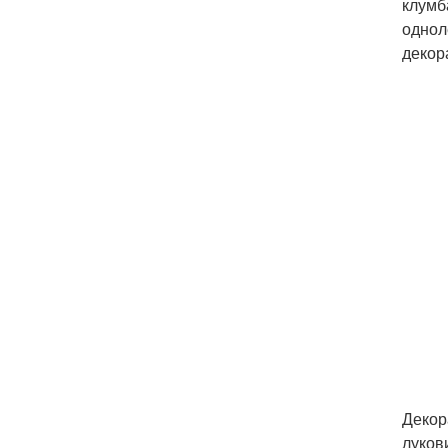
клумб
однол
декор
Декор
луков