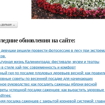
ь дальше →
ледние обновления на сайте:
 девушки решили провести фотосессию в лесу при экстрема
сов.
ьтурная жизнь Калининграда: фестивали, музеи и театры
 в стиле хай-тек: современность и комфорт
ный гид по посадке плодовых деревьев весной: как прави
овные советы по весенней посадке для начинающих
ное руководство: как посадить саженцы яблони весной
реты успешной посадки саженцев: как вырастить здоровые
dlines:
няя посадка саженцев с закрытой корневой системой: глав