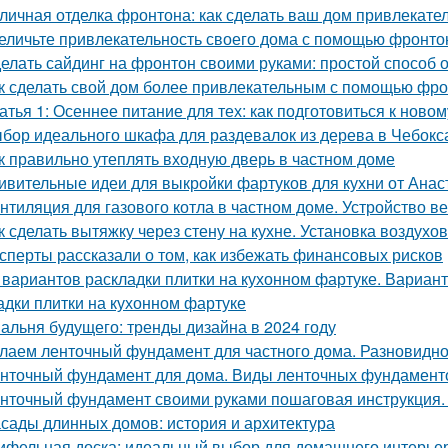
личная отделка фронтона: как сделать ваш дом привлекат
еличьте привлекательность своего дома с помощью фронто
елать сайдинг на фронтон своими руками: простой способ 
к сделать свой дом более привлекательным с помощью фр
атья 1: Осеннее питание для тех: как подготовиться к ново
бор идеального шкафа для раздевалок из дерева в Чебокс
к правильно утеплять входную дверь в частном доме
ивительные идеи для выкройки фартуков для кухни от Ана
нтиляция для газового котла в частном доме. Устройство в
к сделать вытяжку через стену на кухне. Установка воздухо
сперты рассказали о том, как избежать финансовых рисков
 вариантов раскладки плитки на кухонном фартуке. Вариант
адки плитки на кухонном фартуке
альня будущего: тренды дизайна в 2024 году
лаем ленточный фундамент для частного дома. Разновидн
нточный фундамент для дома. Виды ленточных фундамент
нточный фундамент своими руками пошаговая инструкция.
сады длинных домов: история и архитектура
ифельная доска: идеальный выбор для домашнего интерье