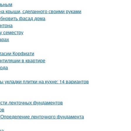
ельным
на крыши, сделанного своими руками
обновить фасад дома
онтона
му семестру
арах
стасии Корфиати
ентиляции в квартире
вода
ы укладки плитки на кухне: 14 вариантов
ости ленточных фундаментов
ов
 Определение ленточного фундамента
ра