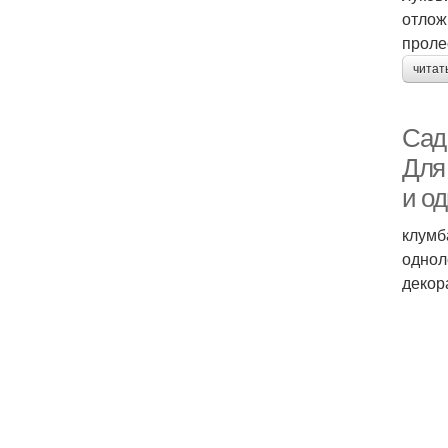
отлож
проле
читат
Сад
Для
и о
клумб
однол
декор