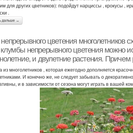
им для других цветников): подойдут нарциссы , крокусы , ир
ски .
ь дальше →
 непрерывного цветения многолетников с
 клумбы непрерывного цветения можно исп
днолетние, и двулетние растения. Причем
а из многолетников , которая ежегодно дополняется красо
етниками. И конечно же, не следует забывать о декоративно
ативны, и в зависимости от сезона могут играть в вашей к