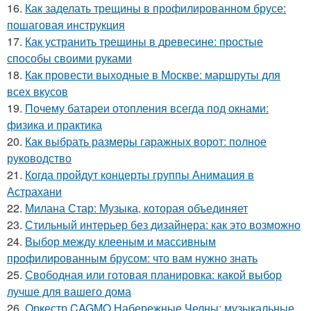
16.
Как заделать трещины в профилированном брусе:
пошаговая инструкция
17.
Как устранить трещины в древесине: простые
способы своими руками
18.
Как провести выходные в Москве: маршруты для
всех вкусов
19.
Почему батареи отопления всегда под окнами:
физика и практика
20.
Как выбрать размеры гаражных ворот: полное
руководство
21.
Когда пройдут концерты группы Анимация в
Астрахани
22.
Милана Стар: Музыка, которая объединяет
23.
Стильный интерьер без дизайнера: как это возможно
24.
Выбор между клееным и массивным
профилированным брусом: что вам нужно знать
25.
Свободная или готовая планировка: какой выбор
лучше для вашего дома
26.
Оркестр CAGMO Набережные Челны: музыкальные