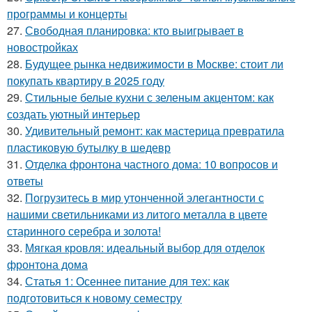
программы и концерты
27.
Свободная планировка: кто выигрывает в
новостройках
28.
Будущее рынка недвижимости в Москве: стоит ли
покупать квартиру в 2025 году
29.
Стильные белые кухни с зеленым акцентом: как
создать уютный интерьер
30.
Удивительный ремонт: как мастерица превратила
пластиковую бутылку в шедевр
31.
Отделка фронтона частного дома: 10 вопросов и
ответы
32.
Погрузитесь в мир утонченной элегантности с
нашими светильниками из литого металла в цвете
старинного серебра и золота!
33.
Мягкая кровля: идеальный выбор для отделок
фронтона дома
34.
Статья 1: Осеннее питание для тех: как
подготовиться к новому семестру