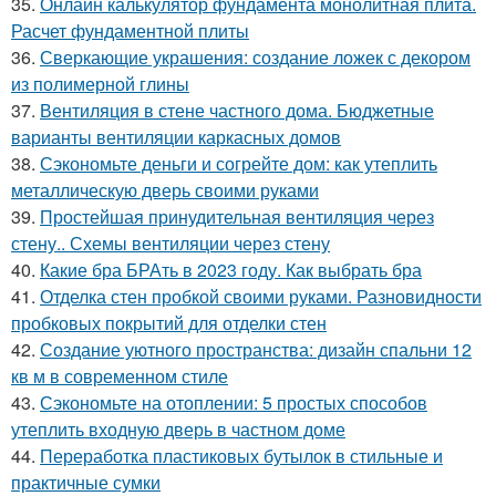
35.
Онлайн калькулятор фундамента монолитная плита.
Расчет фундаментной плиты
36.
Сверкающие украшения: создание ложек с декором
из полимерной глины
37.
Вентиляция в стене частного дома. Бюджетные
варианты вентиляции каркасных домов
38.
Сэкономьте деньги и согрейте дом: как утеплить
металлическую дверь своими руками
39.
Простейшая принудительная вентиляция через
стену.. Схемы вентиляции через стену
40.
Какие бра БРАть в 2023 году. Как выбрать бра
41.
Отделка стен пробкой своими руками. Разновидности
пробковых покрытий для отделки стен
42.
Создание уютного пространства: дизайн спальни 12
кв м в современном стиле
43.
Сэкономьте на отоплении: 5 простых способов
утеплить входную дверь в частном доме
44.
Переработка пластиковых бутылок в стильные и
практичные сумки