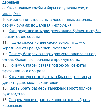
деревьев
8.
Какие ночные клубы и бары популярны среди
молодёжи
9.
Как заполнить трещины в деревянных изделиях
своими руками: пошаговая инструкция
10.
Как предотвратить растрескивание брёвен в срубе:
практические советы
11.
Нашла спасение для своих волос - маску с
кератином от бренда 19lab Professional.
12.
Почему батареи в квартирах устанавливают под
окном: Основные причины и преимущества
13.
Почему батареи ставят под окном: секреты
эффективного обогрева
14.
Какие интересные факты о Красноярске могут
удивить даже местных жителей
15.
Как выбрать размеры гаражных ворот: полное
руководство
16.
Современные гаражные ворота: как выбрать
идеальные