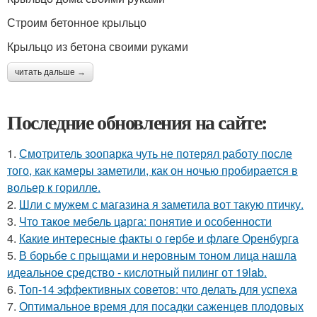
Строим бетонное крыльцо
Крыльцо из бетона своими руками
читать дальше →
Последние обновления на сайте:
1.
Смотритель зоопарка чуть не потерял работу после
того, как камеры заметили, как он ночью пробирается в
вольер к горилле.
2.
Шли с мужем с магазина я заметила вот такую птичку.
3.
Что такое мебель царга: понятие и особенности
4.
Какие интересные факты о гербе и флаге Оренбурга
5.
В борьбе с прыщами и неровным тоном лица нашла
идеальное средство - кислотный пилинг от 19lab.
6.
Топ-14 эффективных советов: что делать для успеха
7.
Оптимальное время для посадки саженцев плодовых