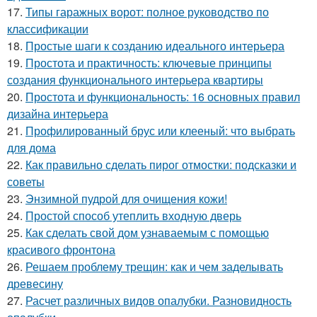
17.
Типы гаражных ворот: полное руководство по
классификации
18.
Простые шаги к созданию идеального интерьера
19.
Простота и практичность: ключевые принципы
создания функционального интерьера квартиры
20.
Простота и функциональность: 16 основных правил
дизайна интерьера
21.
Профилированный брус или клееный: что выбрать
для дома
22.
Как правильно сделать пирог отмостки: подсказки и
советы
23.
Энзимной пудрой для очищения кожи!
24.
Простой способ утеплить входную дверь
25.
Как сделать свой дом узнаваемым с помощью
красивого фронтона
26.
Решаем проблему трещин: как и чем заделывать
древесину
27.
Расчет различных видов опалубки. Разновидность