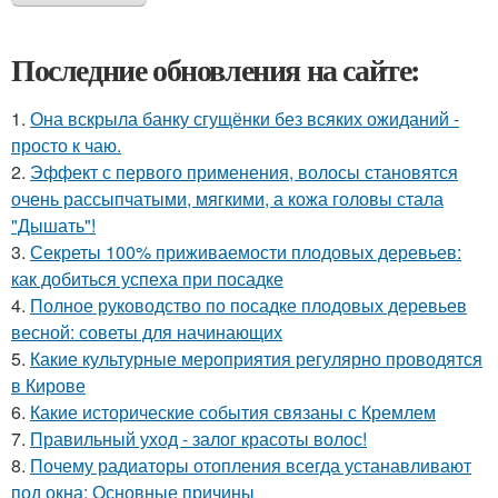
Последние обновления на сайте:
1.
Она вскрыла банку сгущёнки без всяких ожиданий -
просто к чаю.
2.
Эффект с первого применения, волосы становятся
очень рассыпчатыми, мягкими, а кожа головы стала
"Дышать"!
3.
Секреты 100% приживаемости плодовых деревьев:
как добиться успеха при посадке
4.
Полное руководство по посадке плодовых деревьев
весной: советы для начинающих
5.
Какие культурные мероприятия регулярно проводятся
в Кирове
6.
Какие исторические события связаны с Кремлем
7.
Правильный уход - залог красоты волос!
8.
Почему радиаторы отопления всегда устанавливают
под окна: Основные причины