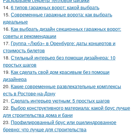
Раскрываем секреты тепловой физики
14.
6 типов гаражных ворот: какой выбрать
15.
Современные гаражные ворота: как выбрать
идеальные
16.
Как выбрать дизайн секционных гаражных ворот:
советы и рекомендации
17.
Группа «Любэ» в Оренбурге: даты концертов и
стоимость билетов
18.
Стильный интерьер без помощи дизайнера: 10
простых шагов
19.
Как сделать свой дом красивым без помощи
дизайнера
20.
Какие современные развлекательные комплексы
есть в Ростове-на-Дону
21.
Сделать интерьер уютным: 5 простых шагов
22.
Выбор конструктивного материала: какой брус лучше
для строительства дома и бани
23.
Профилированный брус или оцилиндрованное
бревно: что лучше для строительства