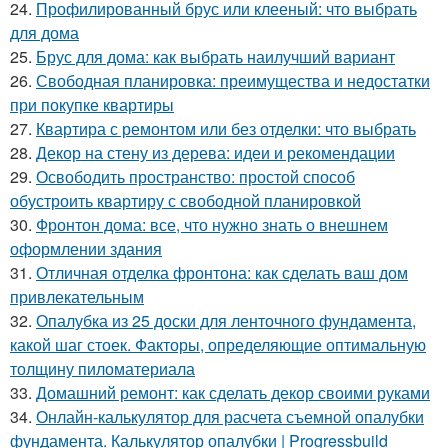
24.
Профилированный брус или клееный: что выбрать
для дома
25.
Брус для дома: как выбрать наилучший вариант
26.
Свободная планировка: преимущества и недостатки
при покупке квартиры
27.
Квартира с ремонтом или без отделки: что выбрать
28.
Декор на стену из дерева: идеи и рекомендации
29.
Освободить пространство: простой способ
обустроить квартиру с свободной планировкой
30.
Фронтон дома: все, что нужно знать о внешнем
оформлении здания
31.
Отличная отделка фронтона: как сделать ваш дом
привлекательным
32.
Опалубка из 25 доски для ленточного фундамента,
какой шаг стоек. Факторы, определяющие оптимальную
толщину пиломатериала
33.
Домашний ремонт: как сделать декор своими руками
34.
Онлайн-калькулятор для расчета съемной опалубки
фундамента. Калькулятор опалубки | Progressbuild